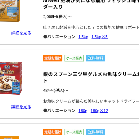
AllWell 肥満が気になる猫用 フィッシ
ダー入り
2,068円
(税込)～
吐き戻し軽減を中心とした７つの機能で健康サポー
詳細を見る
●バリエーション
1.5kg
1.5kg×5
銀のスプーン三ツ星グルメお魚味クリーム
ト
484円
(税込)～
お魚味クリームが絡んだ美味しいキャットドライフ
詳細を見る
●バリエーション
180g
180g×12