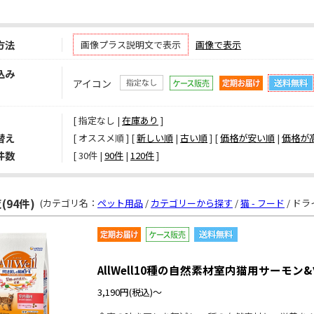
方法
画像プラス説明文で表示
画像で表示
込み
アイコン
[ 指定なし |
在庫あり
]
替え
[ オススメ順 ] [
新しい順
|
古い順
] [
価格が安い順
|
価格が
件数
[ 
30件
 | 
90件
 | 
120件
 ]
(94件)
(カテゴリ名：
ペット用品
/
カテゴリーから探す
/
猫 - フード
/ ドラ
AllWell10種の自然素材室内猫用サーモン
3,190円
(税込)～