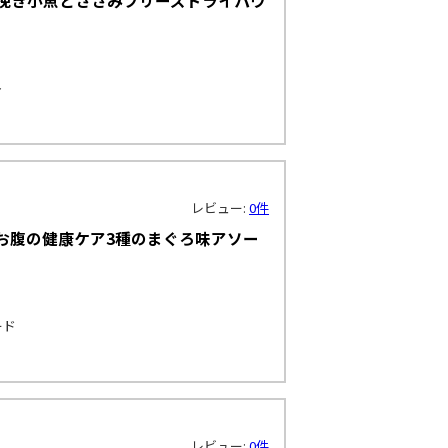
ュ味 挽き小魚とささみフリーズドライパウ
ト
レビュー:
0件
お腹の健康ケア3種のまぐろ味アソー
ード
レビュー:
0件