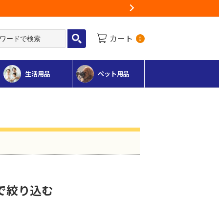
Next
カート
0
生活用品
ペット用品
で絞り込む