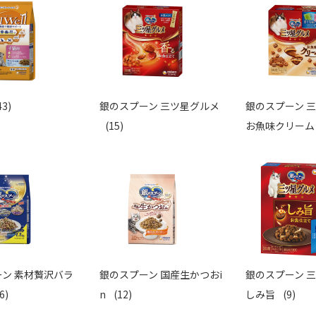
43)
銀のスプーン 三ツ星グルメ
銀のスプーン 
(15)
お魚味クリー
ン 素材贅沢バラ
銀のスプーン 国産生かつおi
銀のスプーン 
6)
n
(12)
しみ旨
(9)