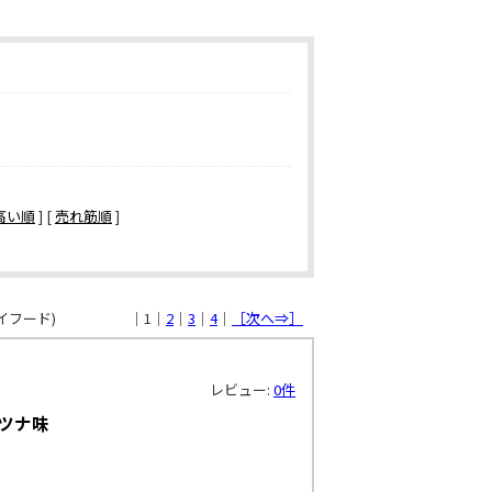
高い順
] [
売れ筋順
]
イフード)
｜1｜
2
｜
3
｜
4
｜
［次へ⇒］
レビュー:
0件
&ツナ味