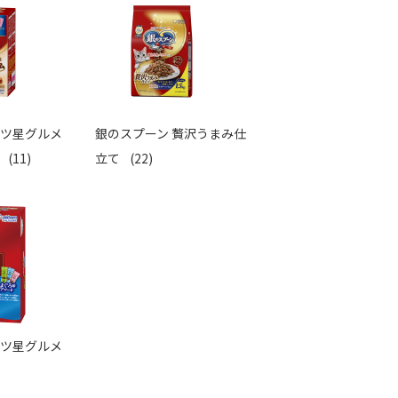
三ツ星グルメ
銀のスプーン 贅沢うまみ仕
ム
(11)
立て
(22)
三ツ星グルメ