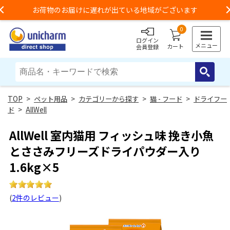
お荷物のお届けに遅れが出ている地域がございます
Previous
0
ログイン
メニュー
カート
会員登録
>
ペット用品
>
カテゴリーから探す
>
猫 - フード
>
ドライフー
ド
>
AllWell
AllWell 室内猫用 フィッシュ味 挽き小魚
とささみフリーズドライパウダー入り
1.6kg×5
(
2件のレビュー
)