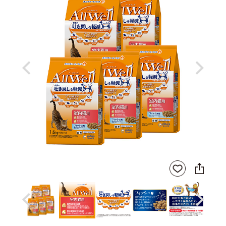
Previous
Next
SNS
お気
に
に入
シ
りに
ェ
登録
ア
Previous
Next