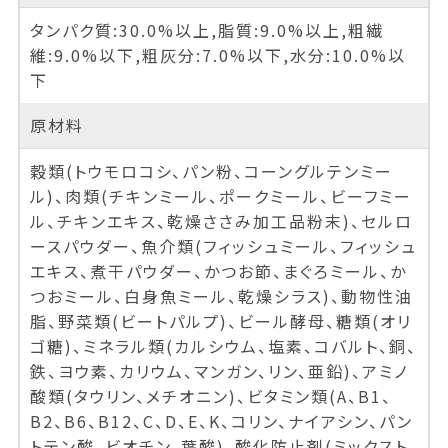
タンパク質:30.0%以上,脂質:9.0%以上,粗繊
維:9.0%以下,粗灰分:7.0%以下,水分:10.0%以
下
原材料
穀類(トウモロコシ、パン粉、コーングルテンミー
ル)、肉類(チキンミール、ポークミール、ビーフミー
ル、チキンエキス、乾燥ささみ加工品粉末)、セルロ
ースパウダー、魚介類(フィッシュミール、フィッシュ
エキス、煮干パウダー、かつお節、まぐろミール、か
つおミール、白身魚ミール、乾燥シラス)、動物性油
脂、野菜類(ビートパルプ)、ビール酵母、糖類(オリ
ゴ糖)、ミネラル類(カルシウム、塩素、コバルト、銅、
鉄、ヨウ素、カリウム、マンガン、リン、亜鉛)、アミノ
酸類(タウリン、メチオニン)、ビタミン類(A、B1、
B2、B6、B12、C、D、E、K、コリン、ナイアシン、パン
トテン酸、ビオチン、葉酸)、酸化防止剤(ミックスト