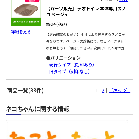
【パーツ販売】 デオトイレ 本体専用スノ
コ ベージュ
990円
(税込)
詳細を見る
【適合確認のお願い】 本体により適合するスノコが
異なります。ページ下の診断にて、ねこマークや刻印
の有無を必ずご確認ください。次回8/10頃入荷予定
●バリエーション
現行タイプ（刻印あり）
旧タイプ（刻印なし）
商品一覧(38件)
｜1｜
2
｜
［次へ⇒］
ネコちゃんに関する情報