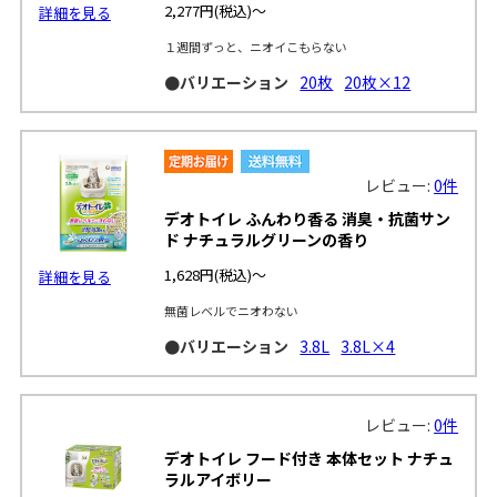
2,277円
(税込)～
詳細を見る
１週間ずっと、ニオイこもらない
●バリエーション
20枚
20枚×12
レビュー:
0件
デオトイレ ふんわり香る 消臭・抗菌サン
ド ナチュラルグリーンの香り
1,628円
(税込)～
詳細を見る
無菌レベルでニオわない
●バリエーション
3.8L
3.8L×4
レビュー:
0件
デオトイレ フード付き 本体セット ナチュ
ラルアイボリー