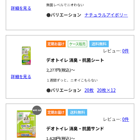
無菌レベルでニオわない
詳細を見る
●バリエーション
ナチュラルアイボリー
レビュー:
0件
デオトイレ 消臭・抗菌シート
2,277円
(税込)～
詳細を見る
１週間ずっと、ニオイこもらない
●バリエーション
20枚
20枚×12
SOLD
レビュー:
0件
OUT
デオトイレ 消臭・抗菌サンド
1,628円
(税込)～