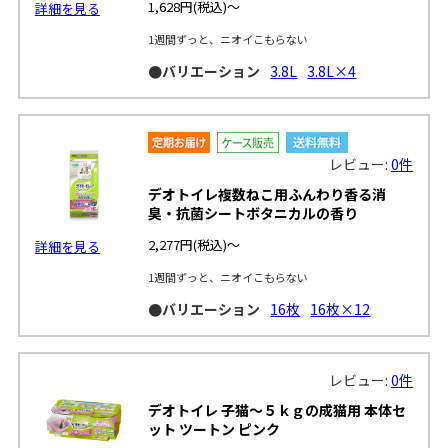
1,628円
(税込)～
詳細を見る
1週間ずっと、ニオイこもらない
●バリエーション
3.8L
3.8L×4
レビュー:
0件
デオトイレ複数ねこ用ふんわり香る消
臭・抗菌シートボタニカルの香り
2,277円
(税込)～
詳細を見る
1週間ずっと、ニオイこもらない
●バリエーション
16枚
16枚×12
レビュー:
0件
デオトイレ 子猫～５ｋｇの成猫用 本体セ
ット ツートン ピンク