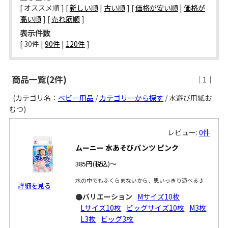
[ オススメ順 ] [
新しい順
|
古い順
] [
価格が安い順
|
価格が
高い順
] [
売れ筋順
]
表示件数
[ 
30件
 | 
90件
 | 
120件
 ]
商品一覧(2件)
｜1｜
(カテゴリ名：
ベビー用品
/
カテゴリーから探す
/ 水遊び用紙お
むつ)
レビュー:
0件
ムーニー 水あそびパンツ ピンク
385円
(税込)～
水の中でもふくらまないから、思いっきり遊べる♪
詳細を見る
●バリエーション
Mサイズ10枚
Lサイズ10枚
ビッグサイズ10枚
M3枚
L3枚
ビッグ3枚