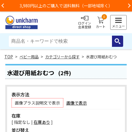
3,980円以上のご購入で送料無料（一部地域除く）
Previous
0
ログイン
メニュー
カート
会員登録
>
ベビー用品
>
カテゴリーから探す
> 水遊び用紙おむつ
水遊び用紙おむつ
(2件)
表示方法
画像プラス説明文で表示
画像で表示
在庫
[ 指定なし |
在庫あり
]
並び替え