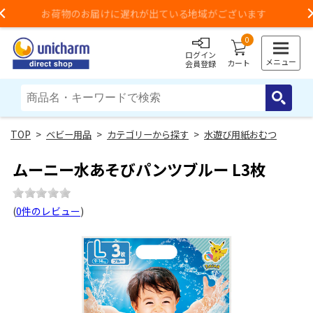
3,980円以上のご購入で送料無料（一部地域除く）
Previous
0
ログイン
メニュー
カート
会員登録
>
ベビー用品
>
カテゴリーから探す
>
水遊び用紙おむつ
ムーニー水あそびパンツブルー L3枚
(
0件のレビュー
)