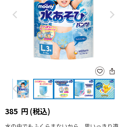
Previous
Next
SNS
お気
に
に入
シ
りに
ェ
登録
ア
Previous
Next
385
円
(税込)
水の中でもふくらまないから、思いっきり遊