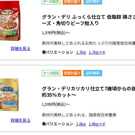
グラン・デリ ふっくら仕立て 低脂肪 鶏
ーズ・角切りビーフ粒入り
1,595円
(税込)～
素材の美味しさあふれるお肉たっぷりの国産総合栄
詳細を見る
●バリエーション
1.7kg
1.7kg×4
グラン・デリカリカリ仕立て7歳頃からの
約35％カット～
1,595円
(税込)～
素材の美味しさあふれる、国産総合栄養食
詳細を見る
●バリエーション
1.6kg
1.6kg×4