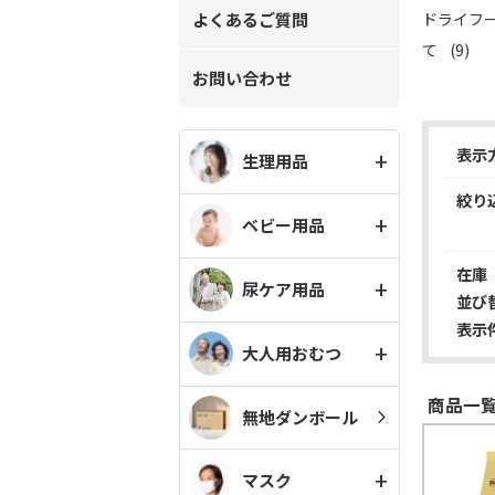
よくあるご質問
ドライフー
て
(9)
お問い合わせ
表示
生理用品
絞り
ベビー用品
在庫
尿ケア用品
並び
表示
大人用おむつ
商品一覧(
無地ダンボール
マスク