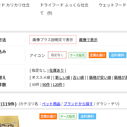
ド カリカリ仕立
ドライフード ふっくら仕立
ウェットフー
て
(9)
方法
画像プラス説明文で表示
画像で表示
込み
アイコン
[ 指定なし |
在庫あり
]
替え
[ オススメ順 ] [
新しい順
|
古い順
] [
価格が安い順
|
価格が
件数
[ 
30件
 | 
90件
 | 
120件
 ]
119件)
(カテゴリ名：
ペット用品
/
ブランドから探す
/ グラン・デリ)