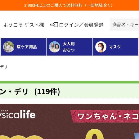
お荷物のお届けに遅れが出ている地域がございます
ようこそ ゲスト様
ログイン／会員登録
大人用
尿ケア用品
マスク
おむつ
・デリ
ン・デリ
(119件)