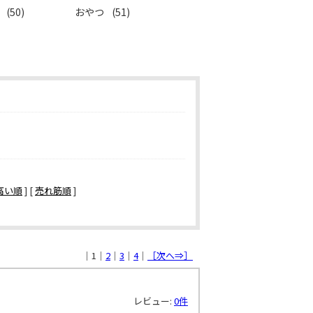
ド
(50)
おやつ
(51)
高い順
] [
売れ筋順
]
｜1｜
2
｜
3
｜
4
｜
［次へ⇒］
レビュー:
0件