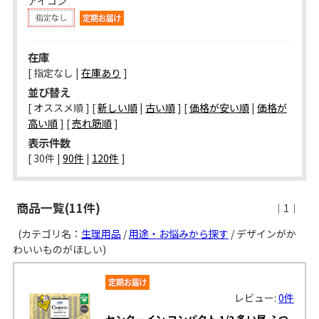
アイコン
在庫
[ 指定なし |
在庫あり
]
並び替え
[ オススメ順 ] [
新しい順
|
古い順
] [
価格が安い順
|
価格が
高い順
] [
売れ筋順
]
表示件数
[ 
30件
 | 
90件
 | 
120件
 ]
商品一覧(11件)
｜1｜
(カテゴリ名：
生理用品
/
用途・お悩みから探す
/ デザインがか
わいいものがほしい)
レビュー:
0件
センターイン コンパクト 1/2 多い昼 ふつ