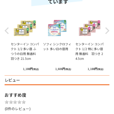
ています
Previous
Next
コンパ
センターイン コンパ
ソフィ シンクロフィ
センターイン コンパ
ソフ
の香り
クト 1/2 多い昼 ふ
ット 多い日の昼用
クト 1/2 特に多い昼
ン 
ボン
つうの日用 無香料
用 無香料 羽つき 2
.5c
羽つき 21.5cm
4.5cm
円
1,188円
1,606円
1,188円
(税込)
(税込)
(税込)
(税込)
レビュー
おすすめ度
(0件のレビュー)