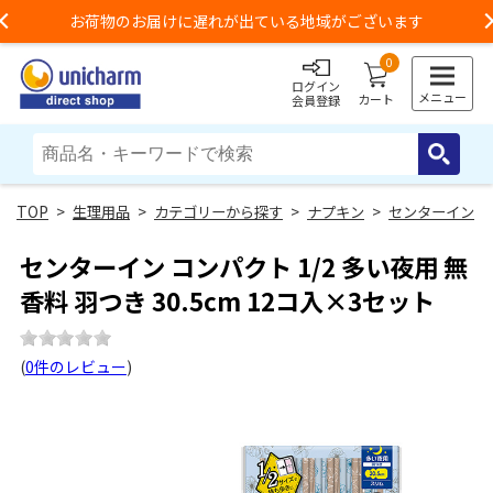
お荷物のお届けに遅れが出ている地域がございます
Previous
0
ログイン
メニュー
カート
会員登録
>
生理用品
>
カテゴリーから探す
>
ナプキン
>
センターイン
センターイン コンパクト 1/2 多い夜用 無
香料 羽つき 30.5cm 12コ入×3セット
(
0件のレビュー
)