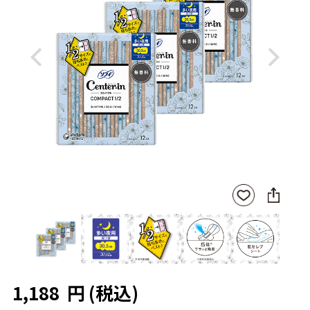
Previous
Next
SNS
お気
に
に入
シ
りに
ェ
登録
ア
1,188
円
(税込)