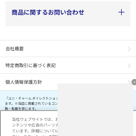
商品に関するお問い合わせ
会社概要
特定商取引に基づく表記
個人情報保護方針
「ユニ・チャーム ダイレクトショップ」は、ユニ・チャーム株式会社が運営してい
ます。※当店に掲載されているコンテンツは、事前の許可が無い限り無断使用・複
製・転載を禁じます。
当社ウェブサイトでは、お客様の利便性を向上するため、コ
Copyright© Unicharm Corporation
ンテンツや広告のパーソナライズ化のためにCookieを使用し
ています。詳細については
プライバシーポリシー
をご覧くだ