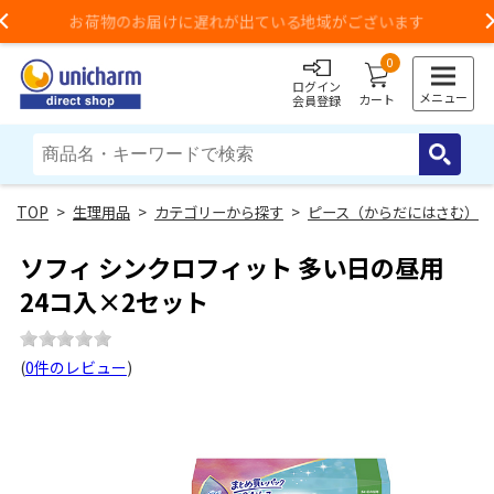
3,980円以上のご購入で送料無料（一部地域除く）
Previous
0
ログイン
メニュー
カート
会員登録
>
生理用品
>
カテゴリーから探す
>
ピース（からだにはさむ）
ソフィ シンクロフィット 多い日の昼用
24コ入×2セット
(
0件のレビュー
)