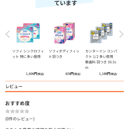
ています
Previous
Next
フレッ
ソフィ シンクロフィ
ソフィボディフィッ
センターイン コンパ
ソフ
ものシ
ット 特に多い昼用
ト羽つき
クト 1/2 多い夜用
特に
無香料 羽つき 30.5c
23c
m
円
1,606円
638円
1,188円
(税込)
(税込)
(税込)
(税込)
レビュー
おすすめ度
(0件のレビュー)