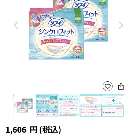
Previous
Next
SNS
お気
に
に入
シ
りに
ェ
登録
ア
Previous
Next
1,606
円
(税込)