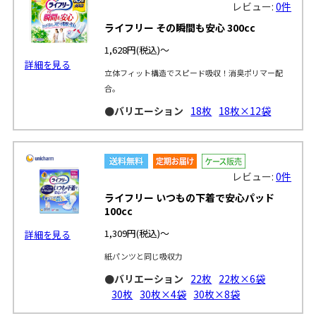
レビュー:
0件
ライフリー その瞬間も安心 300cc
1,628円
(税込)～
詳細を見る
立体フィット構造でスピード吸収！消臭ポリマー配
合。
●バリエーション
18枚
18枚×12袋
レビュー:
0件
ライフリー いつもの下着で安心パッド
100cc
1,309円
(税込)～
詳細を見る
紙パンツと同じ吸収力
●バリエーション
22枚
22枚×6袋
30枚
30枚×4袋
30枚×8袋