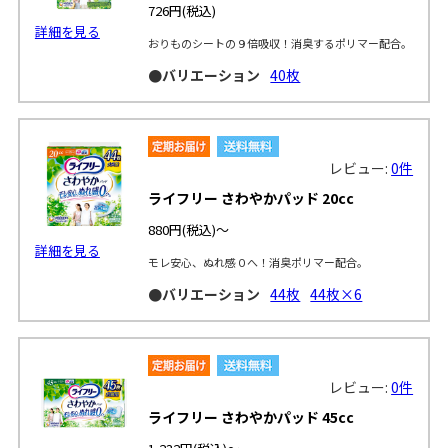
726円
(税込)
詳細を見る
おりものシートの９倍吸収！消臭するポリマー配合。
●バリエーション
40枚
レビュー:
0件
ライフリー さわやかパッド 20cc
880円
(税込)～
詳細を見る
モレ安心、ぬれ感０へ！消臭ポリマー配合。
●バリエーション
44枚
44枚×6
レビュー:
0件
ライフリー さわやかパッド 45cc