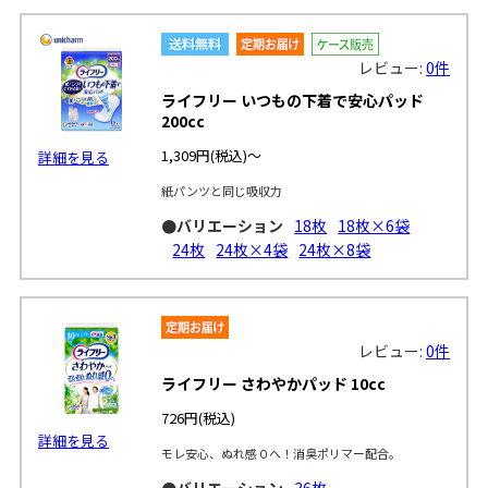
レビュー:
0件
ライフリー いつもの下着で安心パッド
200cc
1,309円
(税込)～
詳細を見る
紙パンツと同じ吸収力
●バリエーション
18枚
18枚×6袋
24枚
24枚×4袋
24枚×8袋
レビュー:
0件
ライフリー さわやかパッド 10cc
726円
(税込)
詳細を見る
モレ安心、ぬれ感０へ！消臭ポリマー配合。
●バリエーション
36枚