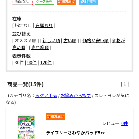
在庫
[ 指定なし |
在庫あり
]
並び替え
[ オススメ順 ] [
新しい順
|
古い順
] [
価格が安い順
|
価格が
高い順
] [
売れ筋順
]
表示件数
[ 
30件
 | 
90件
 | 
120件
 ]
商品一覧(15件)
｜1｜
(カテゴリ名：
尿ケア用品
/
お悩みから探す
/ ズレ・ヨレが気に
なる)
レビュー:
0件
ライフリーさわやかパッド5cc