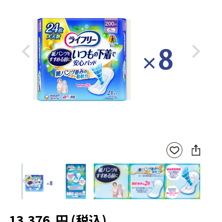
Previous
Next
SNS
お気
に
に入
シ
りに
ェ
登録
ア
Previous
Next
13,376
円
(税込)