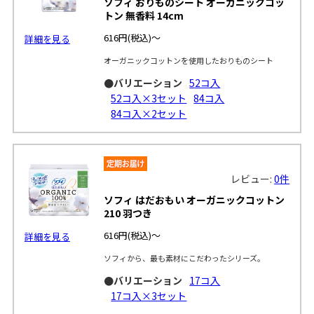
ソフィ おりものシート オーガニックコッ
トン 無香料 14cm
616円
(税込)～
詳細を見る
オーガニックコットンを使用したおりものシート
●バリエーション
52コ入
52コ入×3セット
84コ入
84コ入×2セット
レビュー:
0件
ソフィ はだおもい オーガニックコットン
210 羽つき
616円
(税込)～
詳細を見る
ソフィから、最も素材にこだわったシリーズ。
●バリエーション
17コ入
17コ入×3セット