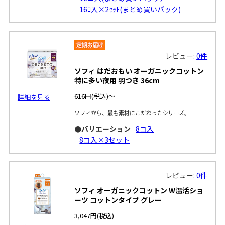
16ｺ入×2ｾｯﾄ(まとめ買いパック)
レビュー:
0件
ソフィ はだおもい オーガニックコットン
特に多い夜用 羽つき 36cm
616円
(税込)～
詳細を見る
ソフィから、最も素材にこだわったシリーズ。
●バリエーション
8コ入
8コ入×3セット
レビュー:
0件
ソフィ オーガニックコットン W温活ショ
ーツ コットンタイプ グレー
3,047円
(税込)