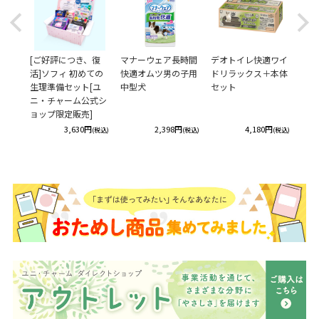
Previous
Next
 デオ
[ご好評につき、復
マナーウェア長時間
デオトイレ快適ワイ
ソフ
用スノ
活]ソフィ 初めての
快適オムツ男の子用
ドリラックス＋本体
涼肌
生理準備セット[ユ
中型犬
セット
ニ・チャーム公式シ
ョップ限定販売]
円
3,630円
2,398円
4,180円
(税込)
(税込)
(税込)
(税込)