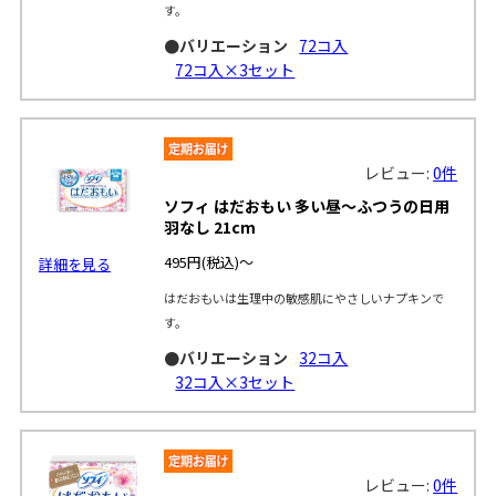
す。
●バリエーション
72コ入
72コ入×3セット
レビュー:
0件
ソフィ はだおもい 多い昼～ふつうの日用
羽なし 21cm
495円
(税込)～
詳細を見る
はだおもいは生理中の敏感肌にやさしいナプキンで
す。
●バリエーション
32コ入
32コ入×3セット
レビュー:
0件