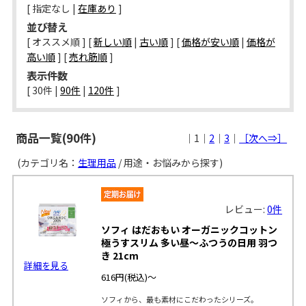
[ 指定なし |
在庫あり
]
並び替え
[ オススメ順 ] [
新しい順
|
古い順
] [
価格が安い順
|
価格が
高い順
] [
売れ筋順
]
表示件数
[ 
30件
 | 
90件
 | 
120件
 ]
商品一覧(90件)
｜1｜
2
｜
3
｜
［次へ⇒］
(カテゴリ名：
生理用品
/ 用途・お悩みから探す)
レビュー:
0件
ソフィ はだおもい オーガニックコットン
極うすスリム 多い昼～ふつうの日用 羽つ
き 21cm
詳細を見る
616円
(税込)～
ソフィから、最も素材にこだわったシリーズ。