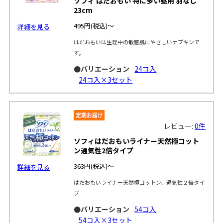
ソフィ はだおもい 特に多い昼用 羽なし
23cm
495円
(税込)～
詳細を見る
はだおもいは生理中の敏感肌にやさしいナプキンで
す。
●バリエーション
24コ入
24コ入×3セット
レビュー:
0件
ソフィはだおもいライナー天然極コット
ン通気性2倍タイプ
363円
(税込)～
詳細を見る
はだおもいライナー天然極コットン、通気性２倍タイ
プ
●バリエーション
54コ入
54コ入×3セット