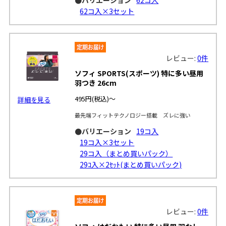
62コ入×3セット
レビュー:
0件
ソフィ SPORTS(スポーツ) 特に多い昼用
羽つき 26cm
495円
(税込)～
詳細を見る
最先端フィットテクノロジー搭載 ズレに強い
●バリエーション
19コ入
19コ入×3セット
29コ入（まとめ買いパック）
29ｺ入×2ｾｯﾄ(まとめ買いパック)
レビュー:
0件