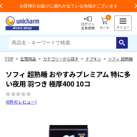
お荷物のお届けに遅れが出ている地域がございます
Previous
0
ログイン
メニュー
カート
会員登録
>
生理用品
>
カテゴリーから探す
>
ナプキン
>
ソフィ 超熟睡
ソフィ 超熟睡 おやすみプレミアム 特に多
い夜用 羽つき 極厚400 10コ
(
0件のレビュー
)