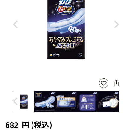
Previous
Next
SNS
お気
に
に入
シ
りに
ェ
登録
ア
Previous
Next
682
円
(税込)