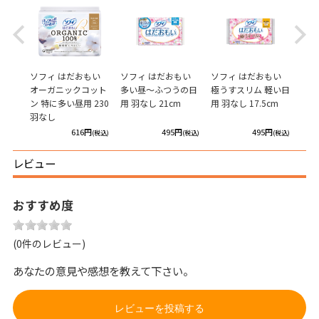
Previous
Next
ガード
ソフィ はだおもい
ソフィ はだおもい
ソフィ はだおもい
ソフ
オーガニックコット
多い昼～ふつうの日
極うすスリム 軽い日
イナ
ン 特に多い昼用 230
用 羽なし 21cm
用 羽なし 17.5cm
羽なし
円
616円
495円
495円
(税込)
(税込)
(税込)
(税込)
レビュー
おすすめ度
(0件のレビュー)
あなたの意見や感想を教えて下さい。
レビューを投稿する