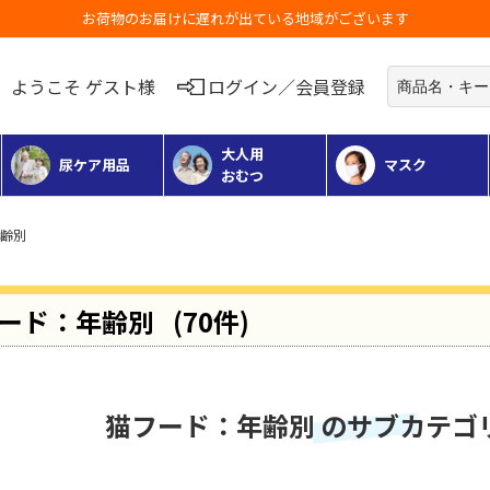
お荷物のお届けに遅れが出ている地域がございます
ようこそ ゲスト様
ログイン／会員登録
大人用
尿ケア用品
マスク
おむつ
年齢別
ード：年齢別
(70件)
猫フード：年齢別 のサブカテゴ