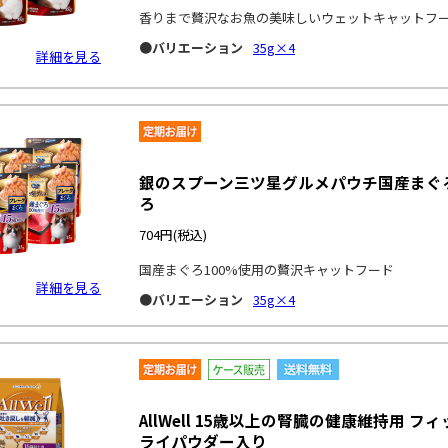
香りまで贅沢なお魚の美味しいウェットキャットフ
●バリエーション
35g×4
詳細を見る
銀のスプーン三ツ星グルメパウチ国産まぐろ
ろ
704円
(税込)
国産まぐろ100%使用の贅沢キャットフード
詳細を見る
●バリエーション
35g×4
AllWell 15歳以上の腎臓の健康維持用 
ライパウダー入り