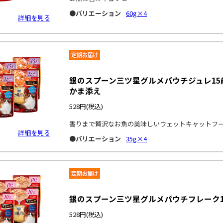
●バリエーション
60g×4
詳細を見る
銀のスプーン三ツ星グルメパウチジュレ1
かま添え
528円
(税込)
香りまで贅沢なお魚の美味しいウェットキャットフ
詳細を見る
●バリエーション
35g×4
銀のスプーン三ツ星グルメパウチフレーク
528円
(税込)