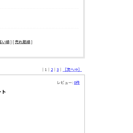
高い順
] [
売れ筋順
]
｜1｜
2
｜
3
｜
［次へ⇒］
レビュー:
0件
ート