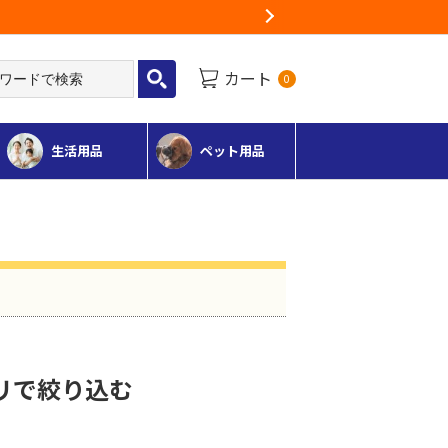
Next
カート
0
生活用品
ペット用品
リで絞り込む