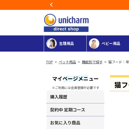
Previous
生理用品
ベビー用品
>
ペット用品
>
機能別で探す
> 猫フード：
マイページメニュー
猫フ
※ご利用には会員登録が必要です
購入履歴
契約中 定期コース
お気に入り商品