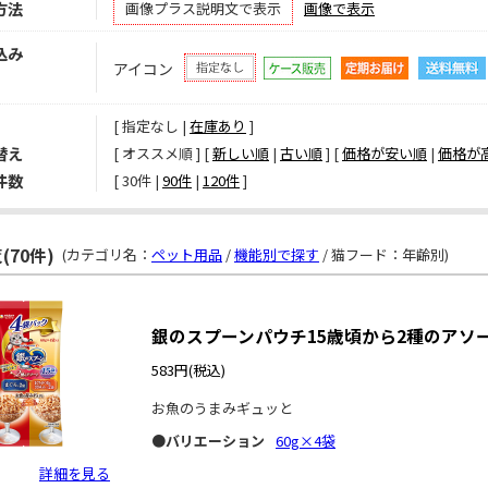
方法
画像プラス説明文で表示
画像で表示
込み
アイコン
[ 指定なし |
在庫あり
]
替え
[ オススメ順 ] [
新しい順
|
古い順
] [
価格が安い順
|
価格が
件数
[ 
30件
 | 
90件
 | 
120件
 ]
(70件)
(カテゴリ名：
ペット用品
/
機能別で探す
/ 猫フード：年齢別)
銀のスプーンパウチ15歳頃から2種のアソ
583円
(税込)
お魚のうまみギュッと
●バリエーション
60g×4袋
詳細を見る