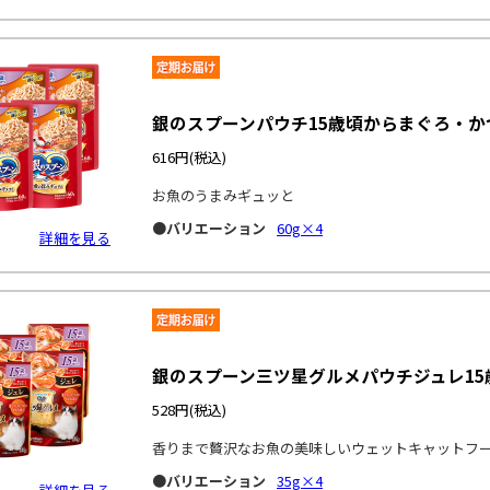
銀のスプーンパウチ15歳頃からまぐろ・
616円
(税込)
お魚のうまみギュッと
●バリエーション
60g×4
詳細を見る
銀のスプーン三ツ星グルメパウチジュレ1
528円
(税込)
香りまで贅沢なお魚の美味しいウェットキャットフ
●バリエーション
35g×4