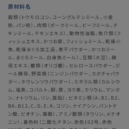
原材料名
穀類（トウモロコシ、コーングルテンミール、小麦
粉、パン粉）、肉類（ポークミール、ビーフミール、チ
キンミール、チキンエキス）、動物性油脂、魚介類（フ
ィッシュエキス、かつお節、フィッシュミール、乾燥小
魚、乾燥まぐろ加工品、煮干パウダー、かつおミー
ル、まぐろミール、白身魚ミール）、豆類（大豆）、酵
母エキス、糖類（オリゴ糖）、セルロースパウダー、ビ
ール酵母、野菜類（ニンジンパウダー、カボチャパウ
ダー、ホウレンソウパウダー）、ミネラル類（カルシウ
ム、塩素、コバルト、銅、鉄、ヨウ素、カリウム、マンガ
ン、ナトリウム、リン、亜鉛）、ビタミン類（A、B1、B2、
B6、B12、C、D、E、K、コリン、ナイアシン、パントテ
ン酸、ビオチン、葉酸）、アミノ酸類（タウリン、メチオ
ニン）、着色料（二酸化チタン、赤色102号、赤色