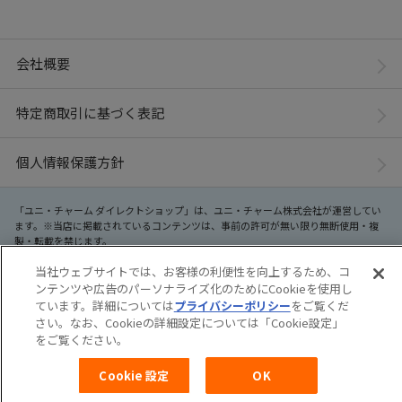
会社概要
特定商取引に基づく表記
個人情報保護方針
「ユニ・チャーム ダイレクトショップ」は、ユニ・チャーム株式会社が運営してい
ます。※当店に掲載されているコンテンツは、事前の許可が無い限り無断使用・複
製・転載を禁じます。
当社ウェブサイトでは、お客様の利便性を向上するため、コ
Copyright© Unicharm Corporation
ンテンツや広告のパーソナライズ化のためにCookieを使用し
ています。詳細については
プライバシーポリシー
をご覧くだ
さい。なお、Cookieの詳細設定については「Cookie設定」
をご覧ください。
Cookie 設定
OK