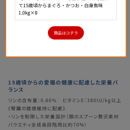
て15歳頃からまぐろ・かつお・白身魚味
1.0kg×8
商品はコチラ
15歳頃からの愛猫の健康に配慮した栄養バ
ランス
リンの含有量：0.60％ ビタミンE：380IU/kg以上
《腎臓の健康維持に配慮》
・リンを制限した栄養設計（銀のスプーン贅沢素材
バラエティ全成長段階用比約70%）