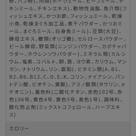
粉、パン粉)、肉類(ポークミール、ビーフミール、チ
キンミール、チキンエキス)、動物性油脂、魚介類(フ
ィッシュエキス、かつお節、フィッシュミール、乾燥
小魚、乾燥まぐろ加工品、煮干パウダー、かつおミ
ール、まぐろミール、白身魚ミール)、豆類(大豆)、
酵母エキス、糖類(オリゴ糖)、セルロースパウダー、
ビール酵母、野菜類(ニンジンパウダー、カボチャパ
ウダー、ホウレンソウパウダー)、ミネラル類(カルシ
ウム、塩素、コバルト、銅、鉄、ヨウ素、カリウム、マン
ガン、ナトリウム、リン、亜鉛)、ビタミン類(A、B1、
B2、B6、B12、C、D、E、K、コリン、ナイアシン、パン
トテン酸、ビオチン、葉酸)、アミノ酸類(タウリン、メ
チオニン)、着色料(二酸化チタン、赤色102号、赤
色106号、黄色4号、黄色5号、青色1号)、調味料、
酸化防止剤(ミックストコフェロール、ハーブエキ
ス)
カロリー