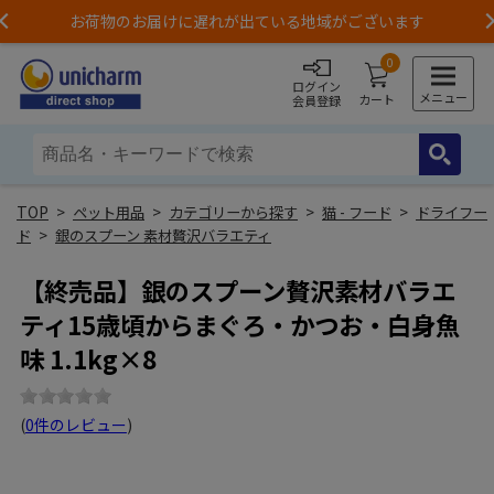
お荷物のお届けに遅れが出ている地域がございます
Previous
0
ログイン
メニュー
カート
会員登録
>
ペット用品
>
カテゴリーから探す
>
猫 - フード
>
ドライフー
ド
>
銀のスプーン 素材贅沢バラエティ
【終売品】銀のスプーン贅沢素材バラエ
ティ15歳頃からまぐろ・かつお・白身魚
味 1.1kg×8
(
0件のレビュー
)