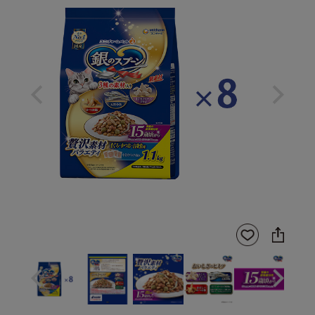
Previous
Next
SNS
お気
に
に入
シ
りに
ェ
登録
ア
Previous
Next