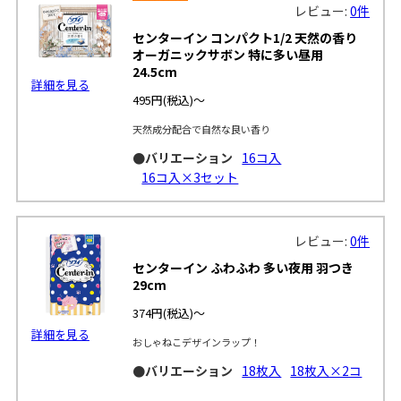
レビュー:
0件
センターイン コンパクト1/2 天然の香り
オーガニックサボン 特に多い昼用
24.5cm
詳細を見る
495円
(税込)～
天然成分配合で自然な良い香り
●バリエーション
16コ入
16コ入×3セット
レビュー:
0件
センターイン ふわふわ 多い夜用 羽つき
29cm
374円
(税込)～
詳細を見る
おしゃねこデザインラップ！
●バリエーション
18枚入
18枚入×2コ