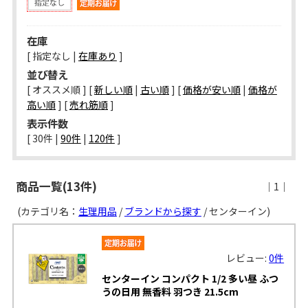
在庫
[ 指定なし |
在庫あり
]
並び替え
[ オススメ順 ] [
新しい順
|
古い順
] [
価格が安い順
|
価格が
高い順
] [
売れ筋順
]
表示件数
[ 
30件
 | 
90件
 | 
120件
 ]
商品一覧(13件)
｜1｜
(カテゴリ名：
生理用品
/
ブランドから探す
/ センターイン)
レビュー:
0件
センターイン コンパクト 1/2 多い昼 ふつ
うの日用 無香料 羽つき 21.5cm