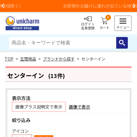
お荷物のお届けに遅れが出ている地域がございます
Previous
0
ログイン
メニュー
カート
会員登録
>
生理用品
>
ブランドから探す
> センターイン
センターイン
(13件)
表示方法
画像プラス説明文で表示
画像で表示
絞り込み
アイコン