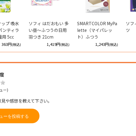
ップ 吸水
ソフィ はだおもい 多
SMARTCOLOR MyPa
ソフ
パンティラ
い昼～ふつうの日用
lette（マイパレッ
ツ
用 5cc
羽つき 21cm
ト）ふつう
363円
1,419円
1,243円
(税込)
(税込)
(税込)
度
ュー)
意見や感想を教えて下さい。
ューを投稿する