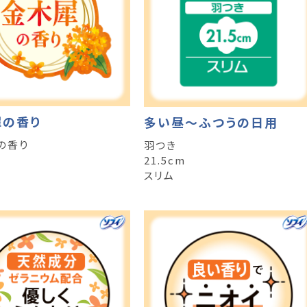
犀の香り
多い昼～ふつうの日用
の香り
羽つき
21.5cm
スリム