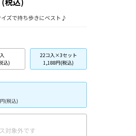
円
(税込)
サイズで持ち歩きにベスト♪
コ入
22コ入×3セット
(税込)
1,188円(税込)
入
円(税込)
入
ス対象外です