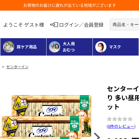
お荷物のお届けに遅れが出ている地域がございます
ようこそ ゲスト様
ログイン／会員登録
大人用
尿ケア用品
マスク
おむつ
>
センターイン
センターイ
り 多い昼用
ット
(
0件のレビュー
)
Next