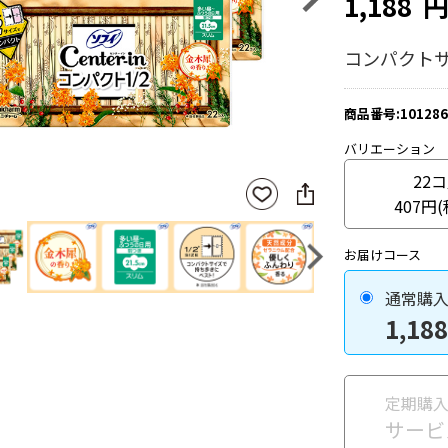
1,188
コンパクト
商品番号:101286
バリエーション
22
SNS
お気
に
407円
に入
シ
りに
ェ
登録
お届けコース
ア
Next
通常購
1,188
定期購
サービ