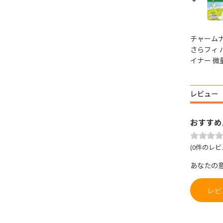
ショー
ソフィ 超熟睡ガード
ソフィ 超熟睡ガード
チャームナ
涼肌
涼肌
さらフィ 
イナー 微量
円
715円
715円
(税込)
(税込)
(税込)
レビュー
おすすめ
(0件のレビ
あなたの
レビ