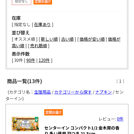
在庫
[ 指定なし |
在庫あり
]
並び替え
[ オススメ順 ] [
新しい順
|
古い順
] [
価格が安い順
|
価格が
高い順
] [
売れ筋順
]
表示件数
[ 
30件
 | 
90件
 | 
120件
 ]
商品一覧(13件)
｜1｜
(カテゴリ名：
生理用品
/
カテゴリーから探す
/
ナプキン
/ セン
ターイン)
レビュー:
0件
センターイン コンパクト1/2 金木犀の香
り 多い昼用 羽つき 21.5cm