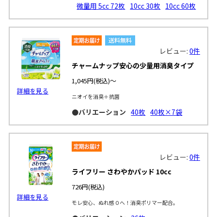
微量用 5cc 72枚
10cc 30枚
10cc 60枚
レビュー:
0件
チャームナップ安心の少量用消臭タイプ
1,045円
(税込)～
詳細を見る
ニオイを消臭＋抗菌
●バリエーション
40枚
40枚×7袋
レビュー:
0件
ライフリー さわやかパッド 10cc
726円
(税込)
詳細を見る
モレ安心、ぬれ感０へ！消臭ポリマー配合。