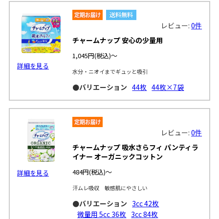
レビュー:
0件
チャームナップ 安心の少量用
1,045円
(税込)～
詳細を見る
水分・ニオイまでギュッと吸引
●バリエーション
44枚
44枚×7袋
レビュー:
0件
チャームナップ 吸水さらフィ パンティラ
イナー オーガニックコットン
484円
(税込)～
詳細を見る
汗ムレ吸収 敏感肌にやさしい
●バリエーション
3cc 42枚
微量用 5cc 36枚
3cc 84枚