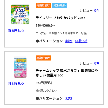
レビュー:
0件
ライフリー さわやかパッド 20cc
880円
(税込)～
詳細を見る
モレ安心、ぬれ感０へ！消臭ポリマー配合。
●バリエーション
44枚
44枚×6
レビュー:
0件
チャームナップ 吸水さらフィ 敏感肌にや
さしい 微量用 5cc
363円
(税込)
詳細を見る
敏感肌にやさしい
●バリエーション
32枚