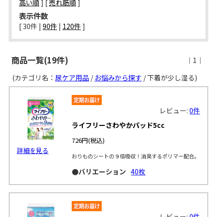
高い順
] [
売れ筋順
]
表示件数
[ 
30件
 | 
90件
 | 
120件
 ]
商品一覧(19件)
｜1｜
(カテゴリ名：
尿ケア用品
/
お悩みから探す
/ 下着が少し湿る)
レビュー:
0件
ライフリーさわやかパッド5cc
726円
(税込)
詳細を見る
おりものシートの９倍吸収！消臭するポリマー配合。
●バリエーション
40枚
レビュー:
0件