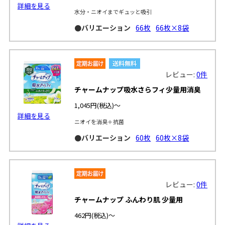
詳細を見る
水分・ニオイまでギュッと吸引
●バリエーション
66枚
66枚×8袋
レビュー:
0件
チャームナップ吸水さらフィ少量用消臭
1,045円
(税込)～
詳細を見る
ニオイを消臭＋抗菌
●バリエーション
60枚
60枚×8袋
レビュー:
0件
チャームナップ ふんわり肌 少量用
462円
(税込)～