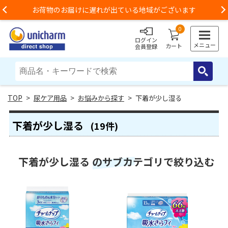
お荷物のお届けに遅れが出ている地域がございます
Previous
0
ログイン
メニュー
カート
会員登録
>
尿ケア用品
>
お悩みから探す
> 下着が少し湿る
下着が少し湿る
(19件)
下着が少し湿る のサブカテゴリで絞り込む