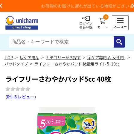
お荷物のお届けに遅れが出ている地域がございます
Previous
0
ログイン
メニュー
カート
会員登録
>
尿ケア用品
>
カテゴリーから探す
>
尿ケア専用品-女性用-
>
パッドタイプ
>
ライフリー さわやかパッド 微量用ライト 5~10cc
ライフリーさわやかパッド5cc 40枚
(
0件のレビュー
)