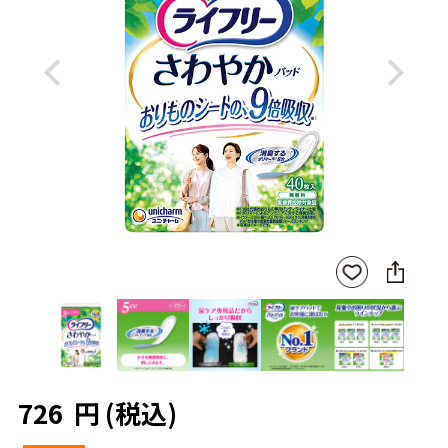
Previous
Next
SNS
お気
に
に入
シ
りに
ェ
登録
ア
726
円
(税込)