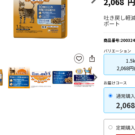
2,068
吐き戻し軽
ポート
商品番号:200324
バリエーション
SNS
お気
1.5
に
に入
シ
2,068円
りに
ェ
登録
ア
Next
お届けコース
通常購
2,068
定期購