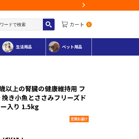
Next
カート
0
生活用品
ペット用品
l 10歳以上の腎臓の健康維持用 フ
 挽き小魚とささみフリーズド
入り 1.5kg