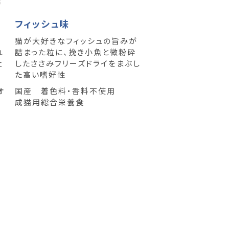
フィッシュ味
猫が大好きなフィッシュの旨みが
れ
詰まった粒に、挽き小魚と微粉砕
吐
したささみフリーズドライをまぶし
た高い嗜好性
オ
国産 着色料・香料不使用
成猫用総合栄養食
然