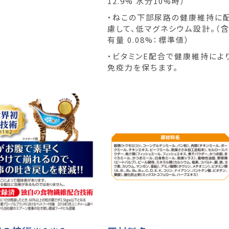
12.9% 水分10%時）
・ねこの下部尿路の健康維持に
慮して、低マグネシウム設計。（
有量 0.08%：標準値）
・ビタミンE配合で健康維持によ
免疫力を保ちます。