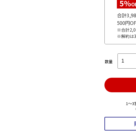
5%
O
合計3,
500円
※合計2,
※解約は
数量
1～