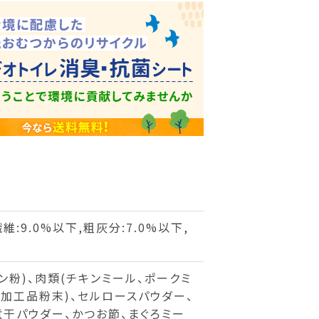
維:9.0%以下,粗灰分:7.0%以下,
ン粉)、肉類(チキンミール、ポークミ
み加工品粉末)、セルロースパウダー、
煮干パウダー、かつお節、まぐろミー