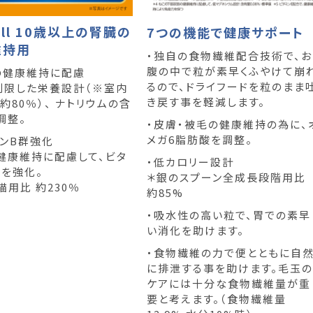
Well 10歳以上の腎臓の
7つの機能で健康サポート
維持用
・独自の食物繊維配合技術で、お
腹の中で粒が素早くふやけて崩
の健康維持に配慮
るので、ドライフードを粒のまま
制限した栄養設計（※室内
き戻す事を軽減します。
約80％）、 ナトリウムの含
調整。
・皮膚・被毛の健康維持の為に、
メガ6脂肪酸を調整。
ミンB群強化
健康維持に配慮して、ビタ
・低カロリー設計
群を強化。
＊銀のスプーン全成長段階用比
猫用比 約230％
約85%
・吸水性の高い粒で、胃での素早
い消化を助けます。
・食物繊維の力で便とともに自
に排泄する事を助けます。毛玉の
ケアには十分な食物繊維量が重
要と考えます。（食物繊維量