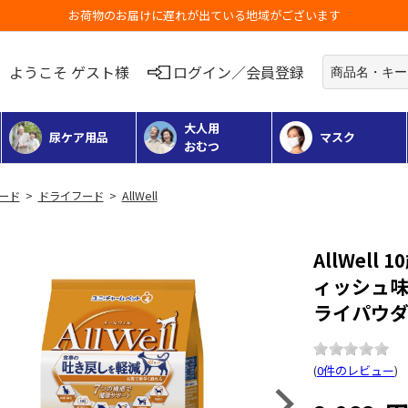
お荷物のお届けに遅れが出ている地域がございます
ようこそ ゲスト様
ログイン／会員登録
大人用
尿ケア用品
マスク
おむつ
フード
>
ドライフード
>
AllWell
AllWel
ィッシュ味
ライパウダー
(
0件のレビュー
)
Next