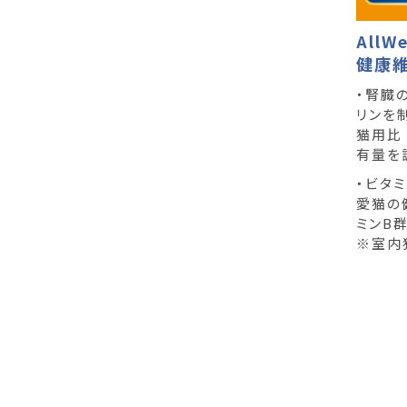
All
健康
・腎臓
リンを
猫用比 
有量を
・ビタ
愛猫の
ミンB
※室内