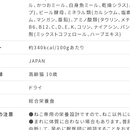
ル、かつおミール、白身魚ミール、乾燥シラス)
プ)、ビール酵母、ミネラル類(カルシウム、塩素
ム、マンガン、亜鉛)、アミノ酸類(タウリン、メチオ
B6、B12、C、D、E、K、コリン、ナイアシン、
剤(ミックストコフェロール、ハーブエキス)
ー
約340kcal/100gあたり
JAPAN
齢
高齢猫 10歳
ドライ
総合栄養食
の注意
●ねこ専用の栄養設計ですので、ねこ以外に
●まれに体質に合わない場合もあります。普
中断して、早めに獣医師に相談することをおす