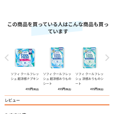
この商品を買っている人はこんな商品も買っ
ています
Previous
Next
ガード
ソフィ クールフレッ
ソフィ クールフレッ
ソフィ クールフレッ
ソフ
シュ 超涼感ナプキン
シュ 超涼感おりもの
シュ 涼感おりものシ
デリ
シート
ート
円
495円
495円
495円
(税込)
(税込)
(税込)
(税込)
レビュー