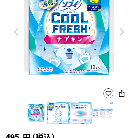
Previous
Next
SNS
お気
に
に入
シ
りに
ェ
登録
ア
495
円
(税込)