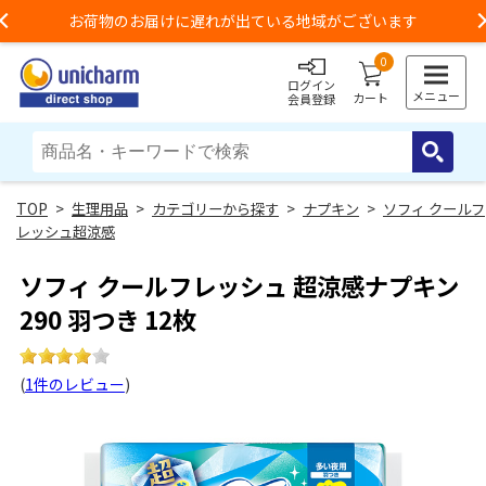
お荷物のお届けに遅れが出ている地域がございます
Previous
0
ログイン
メニュー
カート
会員登録
>
生理用品
>
カテゴリーから探す
>
ナプキン
>
ソフィ クールフ
レッシュ超涼感
ソフィ クールフレッシュ 超涼感ナプキン
290 羽つき 12枚
(
1件のレビュー
)