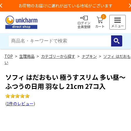
3,980円以上のご購入で送料無料（一部地域除く）
Previous
0
ログイン
メニュー
カート
会員登録
>
生理用品
>
カテゴリーから探す
>
ナプキン
>
ソフィ はだおも
い
ソフィ はだおもい 極うすスリム 多い昼～
ふつうの日用 羽なし 21cm 27コ入
(
1件のレビュー
)