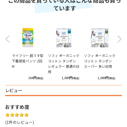
この商品を買っている人はこんな商品も買っ
ています
Previous
Next
タンポ
ライフリー 超うす型
ソフィ オーガニック
ソフィ オーガニック
ソフ
下着感覚パンツ 2回
コットン タンポン
コットン タンポン
コッ
M
レギュラー 普通の日
スーパー 多い日用
スー
用
多い
円
264円
1,089円
1,089円
(税込)
(税込)
(税込)
(税込)
レビュー
おすすめ度
(1件のレビュー)