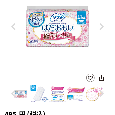
Previous
Next
SNS
お気
に
に入
シ
りに
ェ
登録
ア
Previous
Next
495
円
(税込)