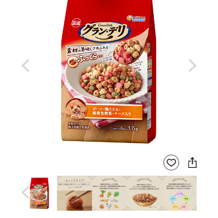
Previous
Next
SNS
お気
に
に入
シ
りに
ェ
登録
ア
Previous
Next