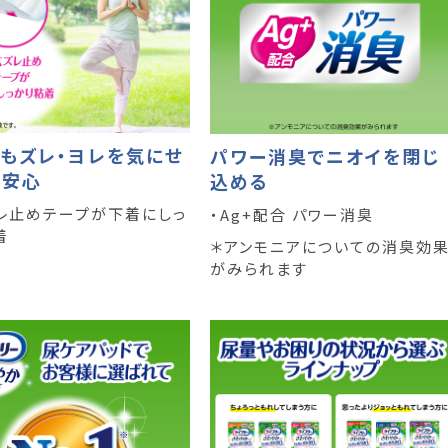
もズレ・ヨレを気にせ
パワー消臭でニオイを閉じ
れ安心
込める
レ止めテープが下着にしっ
・Ag+配合 パワー消臭
着
＊アンモニアについての消臭効
がみられます