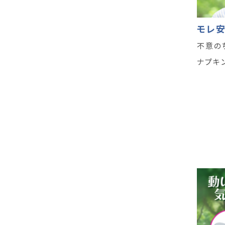
モレ安
不意の
ナプキ