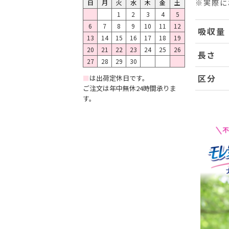
※実際に
日
月
火
水
木
金
土
1
2
3
4
5
6
7
8
9
10
11
12
吸収量
13
14
15
16
17
18
19
20
21
22
23
24
25
26
長さ
27
28
29
30
区分
■
は出荷定休日です。
ご注文は年中無休24時間承りま
す。