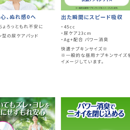
心、ぬれ感0へ
出た瞬間にスピード吸収
ちょろっともれ不安に
・45cc
・尿ケア23cm
ン型の尿ケアパッド
・Ag+配合 パワー消臭
快適ナプキンサイズ※
※一般的な昼用ナプキンサイズ
イメージしています。