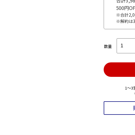
合計3,
500円
※合計2,
※解約は
数量
1～