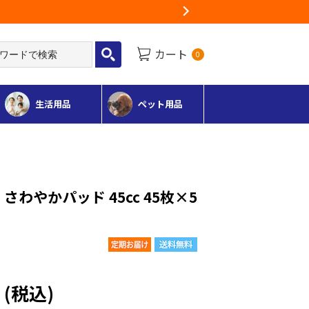
Next
カート
0
生活用品
ペット用品
さわやかパッド 45cc 45枚×5
円
(税込)