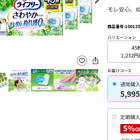
モレ安心、
商品番号:100120
バリエーション
45
1,232円
SNS
お気
に
に入
シ
りに
お届けコース
ェ
登録
ア
Next
通常購
5,995
定期購
5%
O