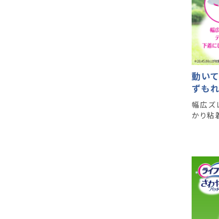
動いて
ずも
幅広ズ
かり粘