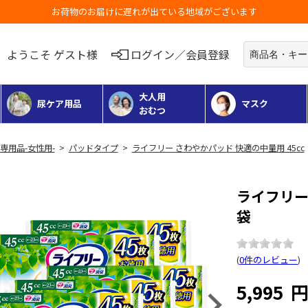
3,980円以上のご購入で送料無料（一部地域除く）
ようこそ ゲスト様
ログイン／会員登録
大人用
尿ケア用品
マスク
おむつ
専用品-女性用-
>
パッドタイプ
>
ライフリー さわやかパッド 快適の中量用 45cc
ライフリー 
袋
(
0件のレビュー
)
5,995
Next