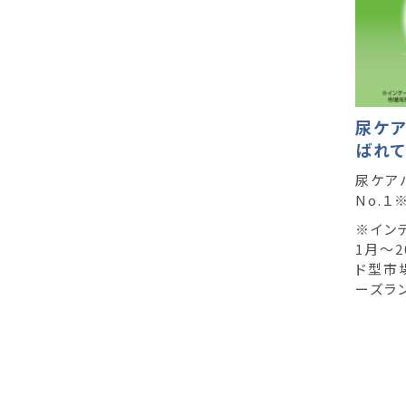
尿ケ
ばれて
尿ケア
No.１
※インテ
1月～2
ド型市
ーズラ