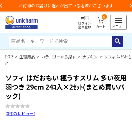
お荷物のお届けに遅れが出ている地域がございます
Previous
0
ログイン
メニュー
カート
会員登録
>
生理用品
>
カテゴリーから探す
>
ナプキン
>
ソフィ はだおも
い
ソフィ はだおもい 極うすスリム 多い夜用
羽つき 29cm 24ｺ入×2ｾｯﾄ(まとめ買いパ
ック)
(
0件のレビュー
)