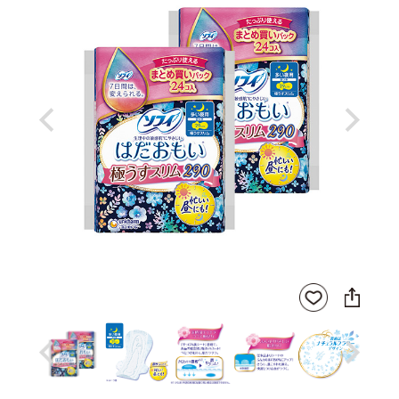
Previous
Next
SNS
お気
に
に入
シ
りに
ェ
登録
ア
Previous
Next