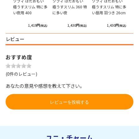
ガード
ソフィ はだおもい
ソフィ はだおもい
ソフィ はだおもい
ソフ
羽つき
極うすスリム 特に多
極うすスリム 360 特
極うすスリム 特に多
420
い夜用 400
に多い夜
い昼用 羽つき 26cm
円
1,419円
1,430円
1,430円
(税込)
(税込)
(税込)
(税込)
レビュー
おすすめ度
(0件のレビュー)
あなたの意見や感想を教えて下さい。
レビューを投稿する
ユニ・チャーム