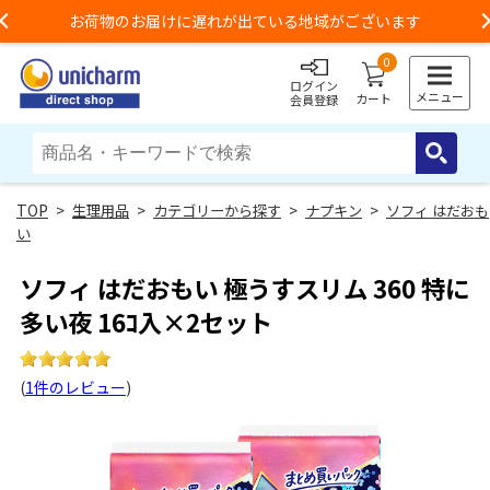
お荷物のお届けに遅れが出ている地域がございます
Previous
0
ログイン
メニュー
カート
会員登録
>
生理用品
>
カテゴリーから探す
>
ナプキン
>
ソフィ はだおも
い
ソフィ はだおもい 極うすスリム 360 特に
多い夜 16ｺ入×2セット
(
1件のレビュー
)