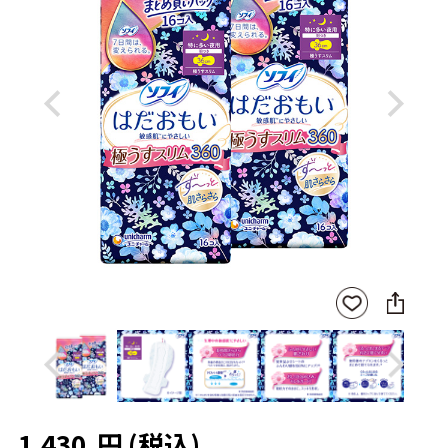
Previous
Next
SNS
お気
に
に入
シ
りに
ェ
登録
ア
Previous
Next
1,430
円
(税込)