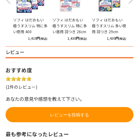
Previous
Next
もい
ソフィ はだおもい
ソフィ はだおもい
ソフィ はだおもい
ソフ
特に多
極うすスリム 特に多
極うすスリム 特に多
極うすスリム 多い夜
420
3cm
い夜用 400
い昼用 羽つき 26cm
用 羽つき 29cm
円
1,419円
1,430円
1,430円
(税込)
(税込)
(税込)
(税込)
レビュー
おすすめ度
(1件のレビュー)
あなたの意見や感想を教えて下さい。
レビューを投稿する
最も参考になったレビュー