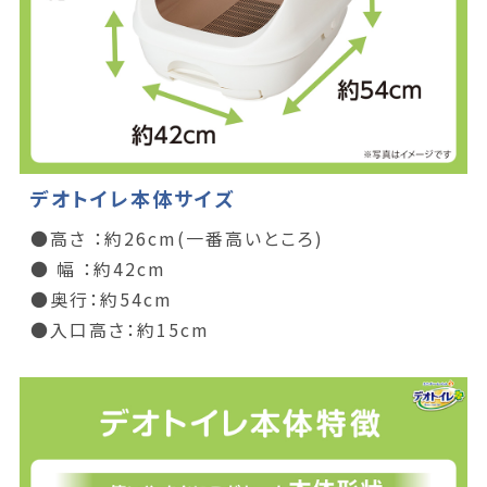
デオトイレ本体サイズ
●高さ ：約26cm(一番高いところ)
● 幅 ：約42cm
●奥行：約54cm
●入口高さ：約15cm