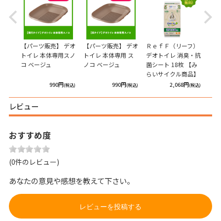
Previous
Next
・抗
【パーツ販売】 デオ
【パーツ販売】 デオ
ＲｅｆＦ（リーフ）
デオ
 飛び
トイレ 本体専用スノ
トイレ 本体専用 ス
デオトイレ 消臭・抗
菌サ
チッ
コ ベージュ
ノコ ベージュ
菌シート 18枚 【み
らいサイクル商品】
円
990円
990円
2,068円
(税込)
(税込)
(税込)
(税込)
レビュー
おすすめ度
(0件のレビュー)
あなたの意見や感想を教えて下さい。
レビューを投稿する