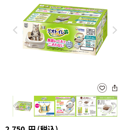
Previous
Next
SNS
お気
に
に入
シ
りに
ェ
登録
ア
Previous
Next
2,750
円
(税込)