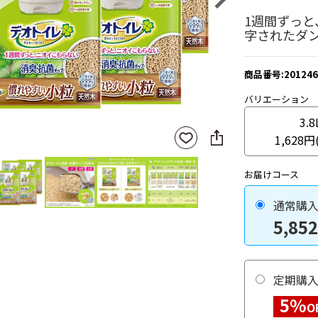
1週間ずっと
字されたダ
商品番号:201246
バリエーション
3.8
SNS
お気
1,628円
に
に入
シ
りに
ェ
登録
お届けコース
ア
通常購
5,852
定期購
5%
O