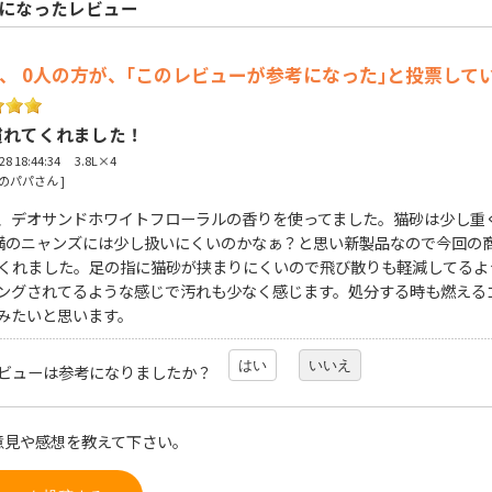
になったレビュー
中、 0人の方が、｢このレビューが参考になった｣と投票して
慣れてくれました！
-28 18:44:34 3.8L×4
アのパパさん ] 
、デオサンドホワイトフローラルの香りを使ってました。猫砂は少し重
満のニャンズには少し扱いにくいのかなぁ？と思い新製品なので今回の
くれました。足の指に猫砂が挟まりにくいので飛び散りも軽減してるよ
ングされてるような感じで汚れも少なく感じます。処分する時も燃える
みたいと思います。
はい
いいえ
ビューは参考になりましたか？
意見や感想を教えて下さい。