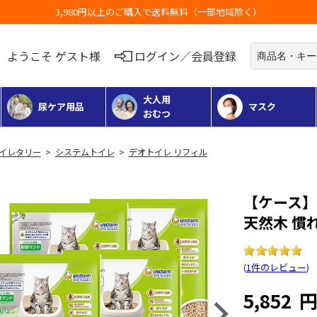
お荷物のお届けに遅れが出ている地域がございます
ようこそ ゲスト様
ログイン／会員登録
大人用
尿ケア用品
マスク
おむつ
 トイレタリー
>
システムトイレ
>
デオトイレ リフィル
【ケース
天然木 慣れ
(
1件のレビュー
)
5,852
Next