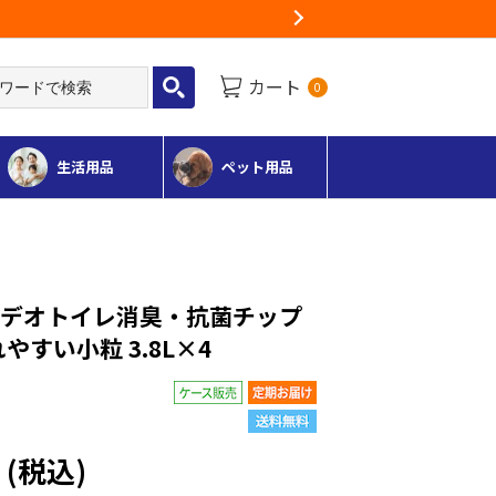
Next
カート
0
生活用品
ペット用品
】デオトイレ消臭・抗菌チップ
やすい小粒 3.8L×4
円
(税込)