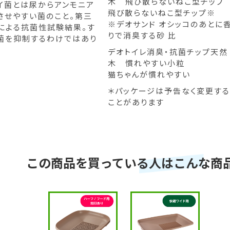
木 飛び散らないねこ型チップ
イ菌とは尿からアンモニア
飛び散らないねこ型チップ※
させやすい菌のこと。第三
※デオサンド オシッコのあとに
による抗菌性試験結果。す
りで消臭する砂 比
菌を抑制するわけではあり
デオトイレ消臭・抗菌チップ天然
木 慣れやすい小粒
猫ちゃんが慣れやすい
＊パッケージは予告なく変更する
ことがあります
この商品を買っている人はこんな商