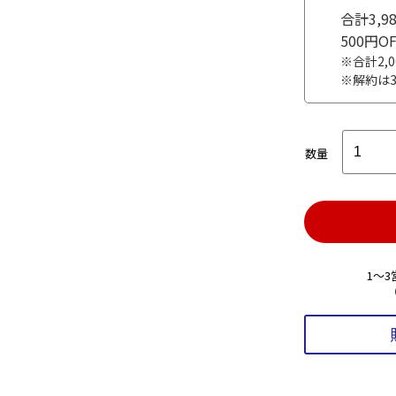
合計3,
500円
※合計2,
※解約は
数量
1～