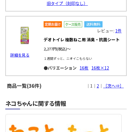
旧タイプ（刻印なし）
レビュー:
1件
デオトイレ 複数ねこ用 消臭・抗菌シート
2,277円
(税込)～
詳細を見る
１週間ずっと、ニオイこもらない
●バリエーション
16枚
16枚×12
商品一覧(36件)
｜1｜
2
｜
［次へ⇒］
ネコちゃんに関する情報