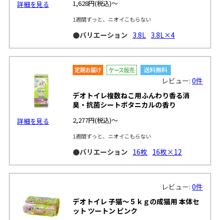
1,628円
(税込)～
詳細を見る
1週間ずっと、ニオイこもらない
●バリエーション
3.8L
3.8L×4
レビュー:
0件
デオトイレ複数ねこ用ふんわり香る消
臭・抗菌シートボタニカルの香り
2,277円
(税込)～
詳細を見る
1週間ずっと、ニオイこもらない
●バリエーション
16枚
16枚×12
レビュー:
0件
デオトイレ 子猫～５ｋｇの成猫用 本体セ
ット ツートン ピンク