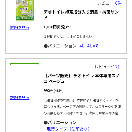
レビュー:
0件
デオトイレ 緑茶成分入り消臭・抗菌サン
ド
1,628円
(税込)～
詳細を見る
１週間ずっと、ニオイこもらない
●バリエーション
4L
4L×8
レビュー:
12件
【パーツ販売】 デオトイレ 本体専用スノ
コ ベージュ
990円
(税込)
詳細を見る
【適合確認のお願い】 本体により適合するスノコが
異なります。ページ下の診断にて、ねこマークや刻印
の有無を必ずご確認ください。次回8/10頃入荷予定
●バリエーション
現行タイプ（刻印あり）