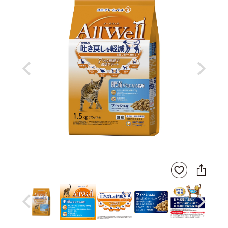
Previous
Next
SNS
お気
に
に入
シ
りに
ェ
登録
ア
Previous
Next