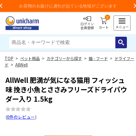
3,980円以上のご購入で送料無料（一部地域除く）
Previous
0
ログイン
メニュー
カート
会員登録
>
ペット用品
>
カテゴリーから探す
>
猫 - フード
>
ドライフー
ド
>
AllWell
AllWell 肥満が気になる猫用 フィッシュ
味 挽き小魚とささみフリーズドライパウ
ダー入り 1.5kg
(
0件のレビュー
)