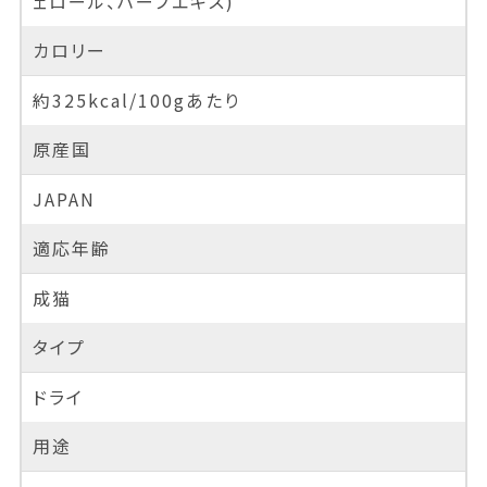
ェロール、ハーブエキス)
カロリー
約325kcal/100gあたり
原産国
JAPAN
適応年齢
成猫
タイプ
ドライ
用途