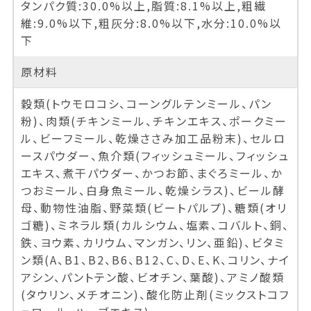
タンパク質:30.0%以上,脂質:8.1%以上,粗繊
維:9.0%以下,粗灰分:8.0%以下,水分:10.0%以
下
原材料
穀類(トウモロコシ、コーングルテンミール、パン
粉)、肉類(チキンミール、チキンエキス、ポークミー
ル、ビーフミール、乾燥ささみ加工品粉末)、セルロ
ースパウダー、魚介類(フィッシュミール、フィッシュ
エキス、煮干パウダー、かつお節、まぐろミール、か
つおミール、白身魚ミール、乾燥シラス)、ビール酵
母、動物性油脂、野菜類(ビートパルプ)、糖類(オリ
ゴ糖)、ミネラル類(カルシウム、塩素、コバルト、銅、
鉄、ヨウ素、カリウム、マンガン、リン、亜鉛)、ビタミ
ン類(A、B1、B2、B6、B12、C、D、E、K、コリン、ナイ
アシン、パントテン酸、ビオチン、葉酸)、アミノ酸類
(タウリン、メチオニン)、酸化防止剤(ミックストコフ