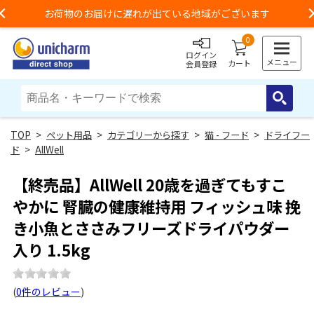
お荷物のお届けに遅れが出ている地域がございます
Previous
0
ログイン
メニュー
カート
会員登録
>
ペット用品
>
カテゴリーから探す
>
猫 - フード
>
ドライフー
ド
>
AllWell
【終売品】AllWell 20歳を過ぎてもすこ
やかに 腎臓の健康維持用 フィッシュ味 挽
き小魚とささみフリーズドライパウダー
入り 1.5kg
(
0件のレビュー
)