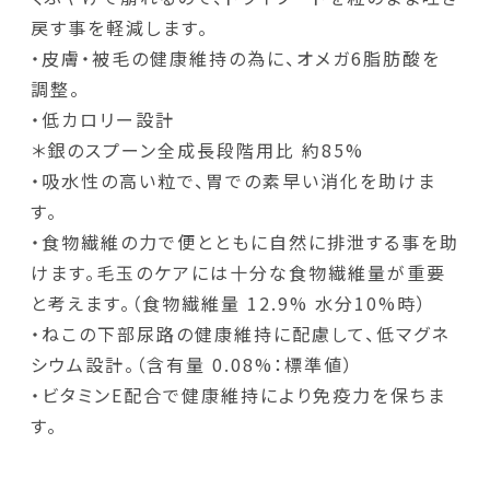
戻す事を軽減します。
・皮膚・被毛の健康維持の為に、オメガ6脂肪酸を
調整。
・低カロリー設計
＊銀のスプーン全成長段階用比 約85%
・吸水性の高い粒で、胃での素早い消化を助けま
す。
・食物繊維の力で便とともに自然に排泄する事を助
けます。毛玉のケアには十分な食物繊維量が重要
と考えます。（食物繊維量 12.9% 水分10%時）
・ねこの下部尿路の健康維持に配慮して、低マグネ
シウム設計。（含有量 0.08%：標準値）
・ビタミンE配合で健康維持により免疫力を保ちま
す。