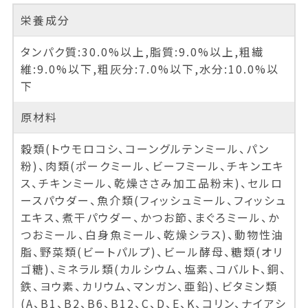
栄養成分
タンパク質:30.0%以上,脂質:9.0%以上,粗繊
維:9.0%以下,粗灰分:7.0%以下,水分:10.0%以
下
原材料
穀類(トウモロコシ、コーングルテンミール、パン
粉)、肉類(ポークミール、ビーフミール、チキンエキ
ス、チキンミール、乾燥ささみ加工品粉末)、セルロ
ースパウダー、魚介類(フィッシュミール、フィッシュ
エキス、煮干パウダー、かつお節、まぐろミール、か
つおミール、白身魚ミール、乾燥シラス)、動物性油
脂、野菜類(ビートパルプ)、ビール酵母、糖類(オリ
ゴ糖)、ミネラル類(カルシウム、塩素、コバルト、銅、
鉄、ヨウ素、カリウム、マンガン、亜鉛)、ビタミン類
(A、B1、B2、B6、B12、C、D、E、K、コリン、ナイアシ