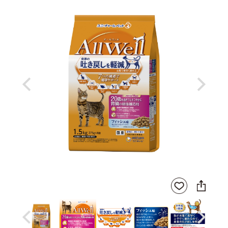
Previous
Next
SNS
お気
に
に入
シ
りに
ェ
登録
ア
Previous
Next