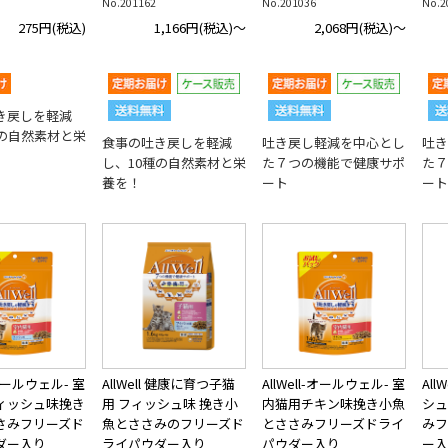
No.201162
No.201036
No.2
275円
(税込)
1,166円
(税込)～
2,068円
(税込)～
き戻しを軽減
種の自然素材と栄
食事の吐き戻しを軽減
吐き戻し軽減を中心とし
吐き
し、10種の自然素材と栄
た７つの機能で健康サポ
た７
養を！
ート
ート
l-オールウェル- 室
AllWell 健康に育つ子猫
AllWell-オールウェル- 室
All
ィッシュ味挽き
用 フィッシュ味 挽き小
内猫用チキン味挽き小魚
シュ
さみフリーズド
魚とささみのフリーズド
とささみフリーズドライ
みフ
ダー入り
ライパウダー入り
パウダー入り
ー入