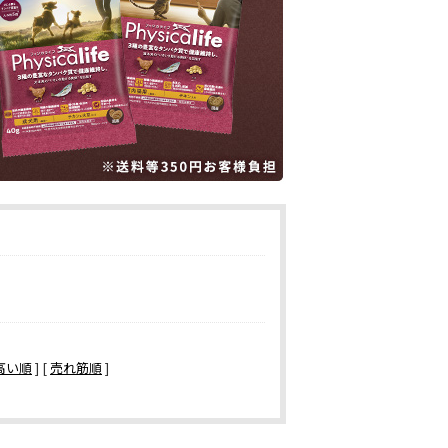
高い順
] [
売れ筋順
]