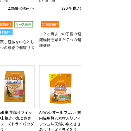
01038
No.201030
2,068円
(税込)～
330円
(税込)
１２ヶ月までの子猫の健
康維持を考えた７つの健
戻し軽減を中心とし
康機能
つの機能で健康サポ
Well 室内猫用 フィッ
AllWell-オールウェル- 室
味 挽き小魚とささ
内猫用贅沢素材入りフィ
リーズドライパウダ
ッシュ味天然小魚とささ
り
みフリーズドライ入り