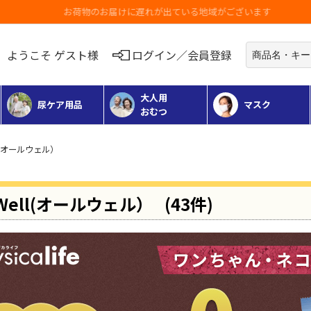
お荷物のお届けに遅れが出ている地域がございます
ようこそ ゲスト様
ログイン／会員登録
大人用
尿ケア用品
マスク
おむつ
ll(オールウェル）
LWell(オールウェル）
(43件)