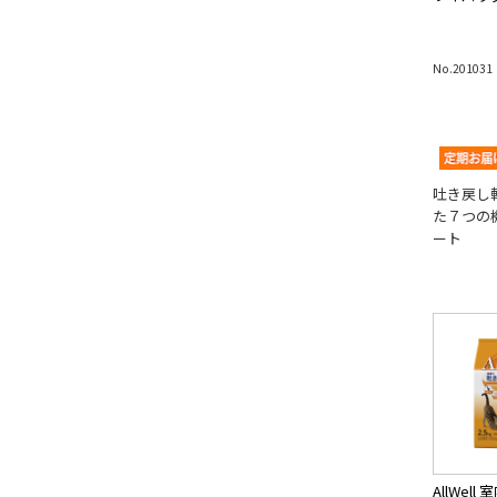
No.201031
吐き戻し
た７つの
ート
AllWel