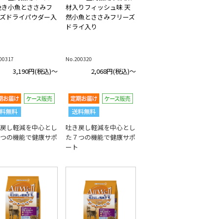
挽き小魚とささみフ
材入りフィッシュ味 天
ズドライパウダー入
然小魚とささみフリーズ
ドライ入り
00317
No.200320
3,190円
(税込)～
2,068円
(税込)～
戻し軽減を中心とし
吐き戻し軽減を中心とし
つの機能で健康サポ
た７つの機能で健康サポ
ート