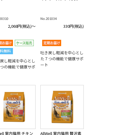
00310
No.201034
2,068円
(税込)～
330円
(税込)
吐き戻し軽減を中心とし
た７つの機能で健康サポ
戻し軽減を中心とし
ート
つの機能で健康サポ
Well 室内猫用 チキン
AllWell 室内猫用 贅沢素