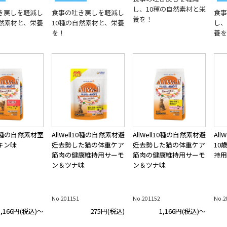
し、10種の自然素材と栄
き戻しを軽減し
食事の吐き戻しを軽減し
食事
養を！
自然素材と、栄養
10種の自然素材と、栄養
し、
を！
養を
l10種の自然素材室
AllWell10種の自然素材避
AllWell10種の自然素材避
Al
キン味
妊去勢した猫の体重ケア
妊去勢した猫の体重ケア
10
筋肉の健康維持用サーモ
筋肉の健康維持用サーモ
持用
ン＆ツナ味
ン＆ツナ味
No.201151
No.201152
No.2
1,166円
(税込)～
275円
(税込)
1,166円
(税込)～