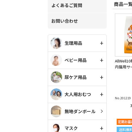
商品一覧
よくあるご質問
お問い合わせ
生理用品
ベビー用品
AllWel
内猫用サ
尿ケア用品
大人用おむつ
No.201219
無地ダンボール
マスク