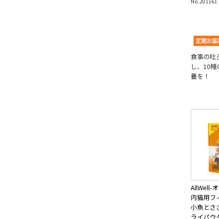
No.201161
食事の吐
し、10
養を！
AllWel
内猫用フ
小魚とさ
ライパウ