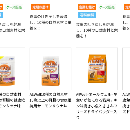
食事の吐き戻しを軽減
食事
し、10種の自然素材と栄
し、
き戻しを軽減
食事の吐き戻しを軽減
養を！
養を
種の自然素材と栄
し、10種の自然素材と栄
養を！
l10種の自然素材
AllWell10種の自然素材
AllWell-オールウェル- 早
All
上の腎臓の健康維
15歳以上の腎臓の健康維
食いが気になる猫用チキ
康免
モン＆ツナ味
持用サーモン＆ツナ味
ン味挽き小魚とささみフ
挽き
リーズドライパウダー入
ズド
り