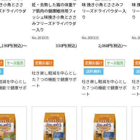
挽き小魚とささ
妊・去勢した猫の体重ケ
味 挽き小魚とささみフ
味 
ズドライパウダ
ア筋肉の健康維持用フィ
リーズドライパウダー入
リー
ッシュ味挽き小魚とささ
り
り
みフリーズドライパウダ
ー入り
No.201035
No.200315
No.2
3,190円
(税込)～
330円
(税込)
2,068円
(税込)～
吐き戻し軽減を中心とし
た７つの機能で健康サポ
軽減を中心とし
吐き戻し軽減を中心とし
吐き
ート
機能で健康サポ
た７つの機能で健康サポ
た７
ート
ート