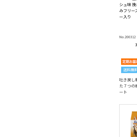
シュ味 
みフリー
ー入り
No.200312
吐き戻し
た７つの
ート