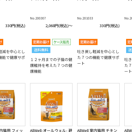
No.200307
No.201033
No.2
330円
(税込)
2,068円
(税込)～
330円
(税込)
軽減を中心とし
吐き戻し軽減を中心とし
機能で健康サポ
た７つの機能で健康サポ
１２ヶ月までの子猫の健
吐き
ート
康維持を考えた７つの健
た７
康機能
ート
l 室内猫用 フィッ
AllWell-オールウェル- 避
AllWell 室内猫用 チキン
All