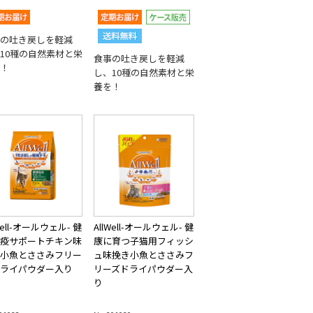
の吐き戻しを軽減
10種の自然素材と栄
食事の吐き戻しを軽減
！
し、10種の自然素材と栄
養を！
Well-オールウェル- 健
AllWell-オールウェル- 健
疫サポートチキン味
康に育つ子猫用フィッシ
小魚とささみフリー
ュ味挽き小魚とささみフ
ライパウダー入り
リーズドライパウダー入
り