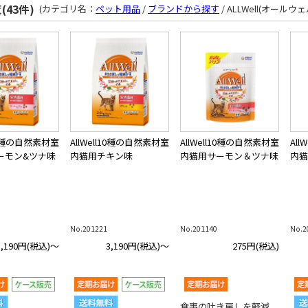
(43件)
(カテゴリ名：
ペット用品
/
ブランドから探す
/ ALLWell(オールウ
l10種の自然素材室
AllWell10種の自然素材室
AllWell10種の自然素材室
Al
ーモン&ツナ味
内猫用チキン味
内猫用サーモン＆ツナ味
内猫
No.201221
No.201140
No.2
3,190円
(税込)～
3,190円
(税込)～
275円
(税込)
食事の吐き戻しを軽減