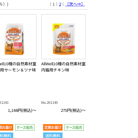
ェル）)
｜1｜
2
｜
［次へ⇒］
lWell10種の自然素材室
AllWell10種の自然素材室
用サーモン＆ツナ味
内猫用チキン味
01141
No.201145
1,166円
(税込)～
275円
(税込)～