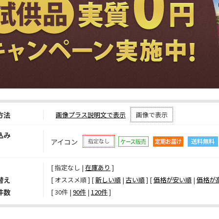
方法
画像プラス説明文で表示
画像で表示
込み
アイコン
[ 指定なし |
在庫あり
]
替え
[ オススメ順 ] [
新しい順
|
古い順
] [
価格が安い順
|
価格が
件数
[ 
30件
 | 
90件
 | 
120件
 ]