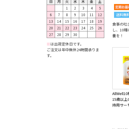
日
月
火
水
木
金
土
1
2
3
4
5
6
7
8
9
10
11
12
13
14
15
16
17
18
19
食事の吐
20
21
22
23
24
25
26
し、10
27
28
29
30
養を！
■
は出荷定休日です。
ご注文は年中無休24時間承りま
す。
AllWel
15歳以
持用サー