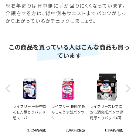
※お年寄りは背中側に手が回りにくくなっています。
介護をする方は、背中側もウエストまでパンツがしっ
かり上がっているかチェックしましょう。
この商品を買っている人はこんな商品も買っ
ています
Previous
Next
レずに
ライフリー 一晩中あ
ライフリー 長時間あ
ライフリーズレずに
【終
専用尿
んしん尿とりパッド
んしんうす型パンツ
安心消臭紙パンツ専
ー 
 4回
超スーパー
S
用尿とりパッド4回
パン
ッド
円
2,024円
2,090円
1,386円
(税込)
(税込)
(税込)
(税込)