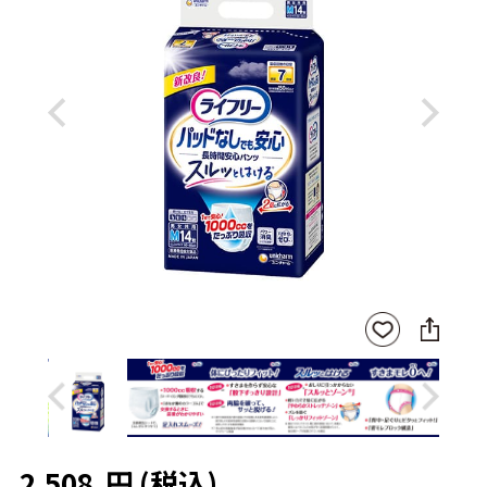
Previous
Next
SNS
お気
に
に入
シ
りに
ェ
登録
ア
Previous
Next
2,508
円
(税込)