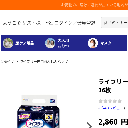
お荷物のお届けに遅れが出ている地域がございます
ようこそ ゲスト様
ログイン／会員登録
大人用
尿ケア用品
マスク
おむつ
ツタイプ
>
ライフリー夜用あんしんパンツ
ライフリー
16枚
(
0件のレビュー
)
2,860
Next