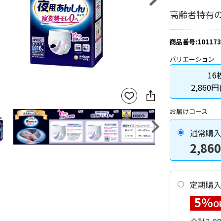
高齢者特有
商品番号:101173
バリエーション
16
2,860円
SNS
お気
に
に入
シ
りに
お届けコース
ェ
登録
ア
Next
通常購
2,860
定期購
5%
O