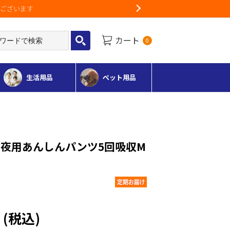
Next
カート
0
生活用品
ペット用品
夜用あんしんパンツ5回吸収M
円
(税込)