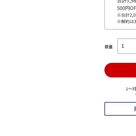
合計3,
500円
※合計2,
※解約は
数量
1～