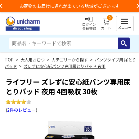
お荷物のお届けに遅れが出ている地域がございます
Previous
0
ログイン
メニュー
カート
会員登録
>
大人用おむつ
>
カテゴリーから探す
>
パンツタイプ用 尿とり
パッド
>
ズレずに安心紙パンツ専用尿とりパッド 夜用
ライフリー ズレずに安心紙パンツ専用尿
とりパッド 夜用 4回吸収 30枚
(
2件のレビュー
)