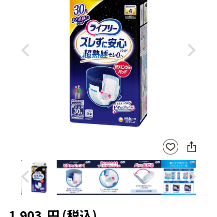
Previous
Next
SNS
お気
に
に入
シ
りに
ェ
登録
ア
Previous
Next
1,903
円
(税込)