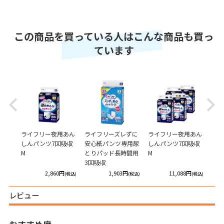
この商品を買っている人はこんな商品も買っ
ています
Previous
Next
わやか
ライフリー夜用あん
ライフリーズレずに
ライフリー夜用あん
ライ
しんパンツ7回吸収
安心紙パンツ専用尿
しんパンツ7回吸収
んし
M
とりパッド長時間用
M
M
3回吸収
円
2,860円
1,903円
11,088円
(税込)
(税込)
(税込)
(税込)
レビュー