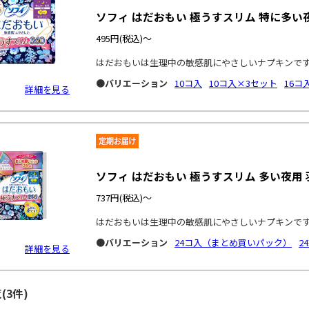
ソフィ はだおもい 極うすスリム 特に多い夜
495円
(税込)～
はだおもいは生理中の敏感肌にやさしいナプキンで
●バリエーション
10コ入
10コ入×3セット
16コ
詳細を見る
ソフィ はだおもい 極うすスリム 多い夜用 羽
737円
(税込)～
はだおもいは生理中の敏感肌にやさしいナプキンで
●バリエーション
24コ入（まとめ買いパック）
2
詳細を見る
(3件)