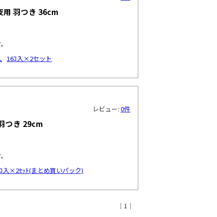
用 羽つき 36cm
す。
入
16ｺ入×2セット
レビュー:
0件
つき 29cm
す。
4ｺ入×2ｾｯﾄ(まとめ買いパック)
｜1｜