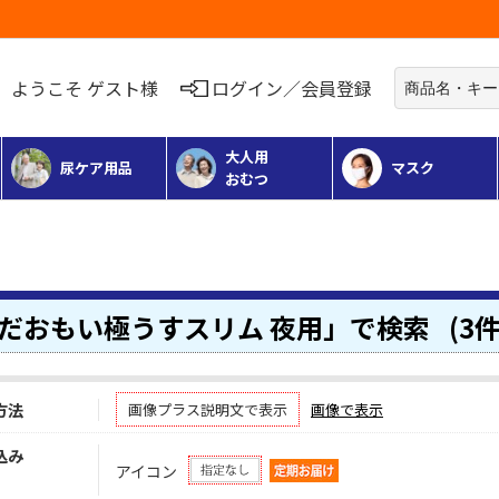
お荷物のお届けに遅れが出ている地域がございます
ようこそ ゲスト様
ログイン／会員登録
大人用
尿ケア用品
マスク
おむつ
だおもい極うすスリム 夜用」で検索
(3件
方法
画像プラス説明文で表示
画像で表示
込み
アイコン