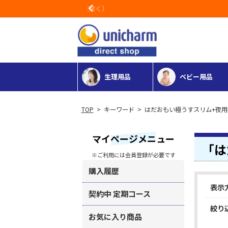
Previous
生理用品
ベビー用品
> キーワード > はだおもい極うすスリム+夜用
マイページメニュー
「は
※ご利用には会員登録が必要です
購入履歴
表示
契約中 定期コース
絞り
お気に入り商品