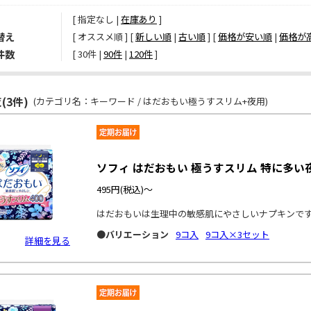
[ 指定なし |
在庫あり
]
替え
[ オススメ順 ] [
新しい順
|
古い順
] [
価格が安い順
|
価格が
件数
[ 
30件
 | 
90件
 | 
120件
 ]
(3件)
(カテゴリ名：キーワード / はだおもい極うすスリム+夜用)
ソフィ はだおもい 極うすスリム 特に多い夜
495円
(税込)～
はだおもいは生理中の敏感肌にやさしいナプキンで
●バリエーション
9コ入
9コ入×3セット
詳細を見る