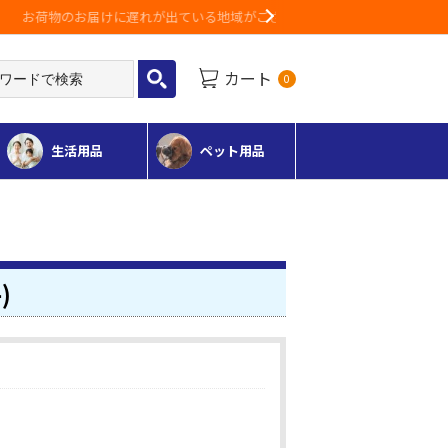
Next
カート
0
生活用品
ペット用品
)