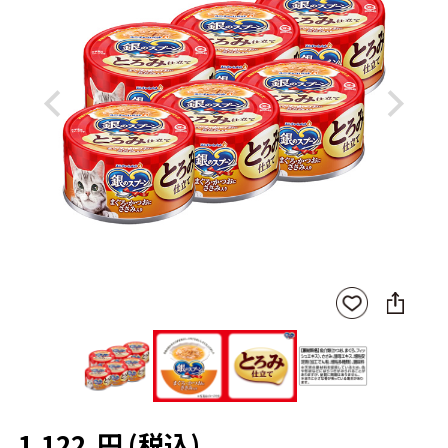
Previous
Next
SNS
お気
に
に入
シ
りに
ェ
登録
ア
1,122
円
(税込)