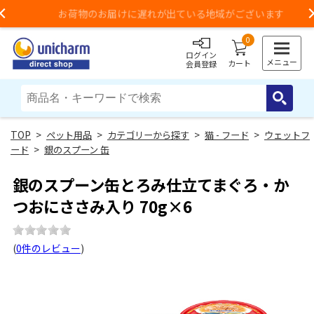
お荷物のお届けに遅れが出ている地域がございます
Previous
0
ログイン
メニュー
カート
会員登録
>
ペット用品
>
カテゴリーから探す
>
猫 - フード
>
ウェットフ
ード
>
銀のスプーン 缶
銀のスプーン缶とろみ仕立てまぐろ・か
つおにささみ入り 70g×6
(
0件のレビュー
)