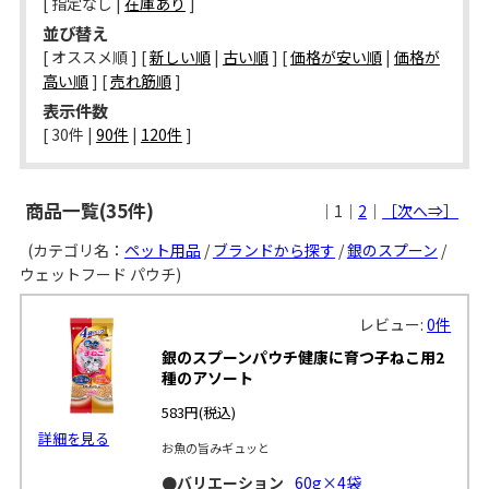
[ 指定なし |
在庫あり
]
並び替え
[ オススメ順 ] [
新しい順
|
古い順
] [
価格が安い順
|
価格が
高い順
] [
売れ筋順
]
表示件数
[ 
30件
 | 
90件
 | 
120件
 ]
商品一覧(35件)
｜1｜
2
｜
［次へ⇒］
(カテゴリ名：
ペット用品
/
ブランドから探す
/
銀のスプーン
/
ウェットフード パウチ)
レビュー:
0件
銀のスプーンパウチ健康に育つ子ねこ用2
種のアソート
583円
(税込)
詳細を見る
お魚の旨みギュッと
●バリエーション
60g×4袋