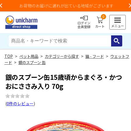
お荷物のお届けに遅れが出ている地域がございます
Previous
0
ログイン
メニュー
カート
会員登録
>
ペット用品
>
カテゴリーから探す
>
猫 - フード
>
ウェットフ
ード
>
銀のスプーン 缶
銀のスプーン缶15歳頃からまぐろ・かつ
おにささみ入り 70g
(
0件のレビュー
)