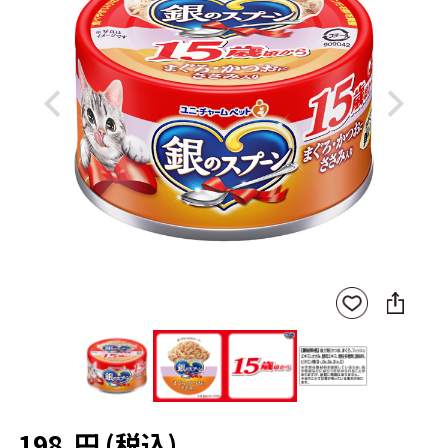
Previous
Next
SNS
お気
に
に入
シ
りに
ェ
登録
ア
198
円
(税込)