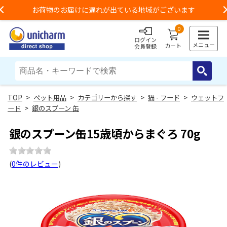
お荷物のお届けに遅れが出ている地域がございます
Previous
0
ログイン
メニュー
カート
会員登録
>
ペット用品
>
カテゴリーから探す
>
猫 - フード
>
ウェットフ
ード
>
銀のスプーン 缶
銀のスプーン缶15歳頃からまぐろ 70g
(
0件のレビュー
)