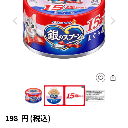
Previous
Next
SNS
お気
に
に入
シ
りに
ェ
登録
ア
198
円
(税込)