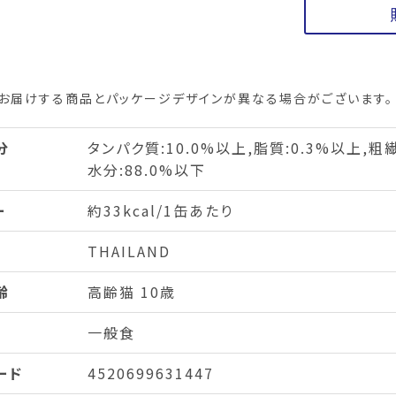
お届けする商品とパッケージデザインが異なる場合がございます。
分
タンパク質:10.0%以上,脂質:0.3%以上,粗繊
水分:88.0%以下
ー
約33kcal/1缶あたり
THAILAND
齢
高齢猫 10歳
一般食
ード
4520699631447