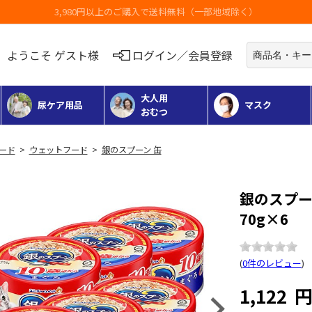
お荷物のお届けに遅れが出ている地域がございます
ようこそ ゲスト様
ログイン／会員登録
大人用
尿ケア用品
マスク
おむつ
フード
>
ウェットフード
>
銀のスプーン 缶
銀のスプー
70g×6
(
0件のレビュー
)
1,122
Next