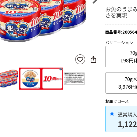
お魚のうま
さを実現
商品番号:200564
バリエーション
70
SNS
お気
198円
に
に入
シ
りに
ェ
登録
70g×
ア
8,976円
お届けコース
通常購
1,122