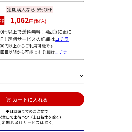
入
定期購入なら 5%OFF
1,062
FF
円(税込)
980円以上で送料無料！4回毎に更に
OFF！定期サービスの詳細は
コチラ
000円以上からご利用可能です
3回目以降から可能です 詳細は
コチラ
カートに入れる
平日15時までのご注文で
3営業日で出荷予定（土日祝休を除く）
（定期お届けサービスは除く）