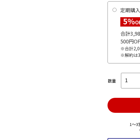
定期購
5%
O
合計3,
500円
※合計2,
※解約は
数量
1～