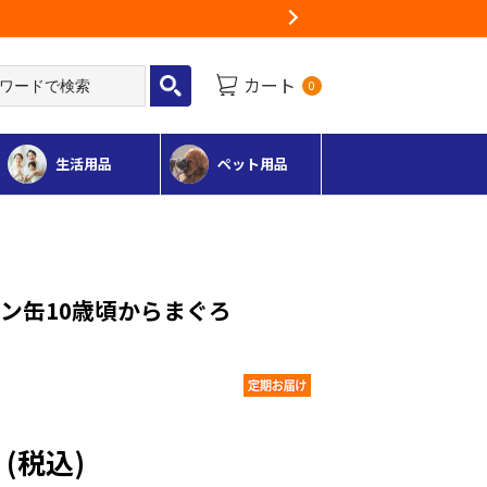
Next
カート
0
生活用品
ペット用品
ン缶10歳頃からまぐろ
円
(税込)