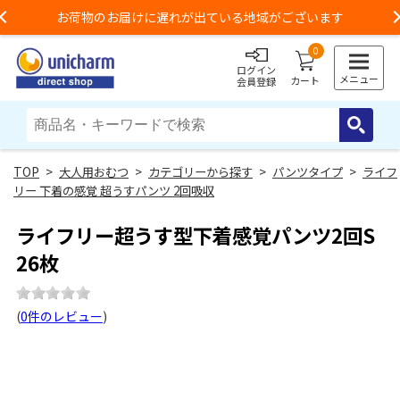
お荷物のお届けに遅れが出ている地域がございます
Previous
0
ログイン
メニュー
カート
会員登録
>
大人用おむつ
>
カテゴリーから探す
>
パンツタイプ
>
ライフ
リー 下着の感覚 超うすパンツ 2回吸収
ライフリー超うす型下着感覚パンツ2回S
26枚
(
0件のレビュー
)