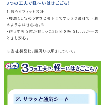
3つの工夫で軽～いはきごごち！
1.超うすフィット設計
・腰周り1/2のうすさと股下まですっきり設計で下着
のようなはき心地。※
・超うす吸収体がおしっこ2回分を吸収し、万が一の
ときも安心。
※当社製品比。腰周りの厚さについて。