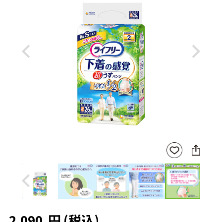
Previous
Next
SNS
お気
に
に入
シ
りに
ェ
登録
ア
Previous
Next
2,090
円
(税込)