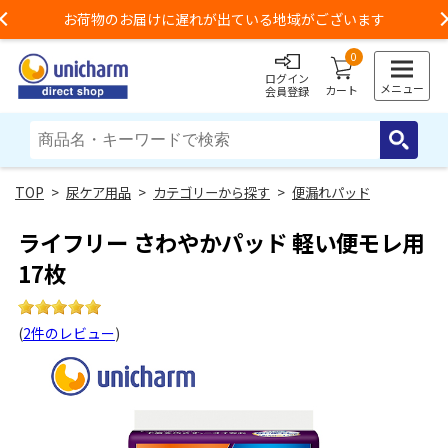
3,980円以上のご購入で送料無料（一部地域除く）
Previous
0
ログイン
メニュー
カート
会員登録
>
尿ケア用品
>
カテゴリーから探す
>
便漏れパッド
ライフリー さわやかパッド 軽い便モレ用
17枚
(
2件のレビュー
)