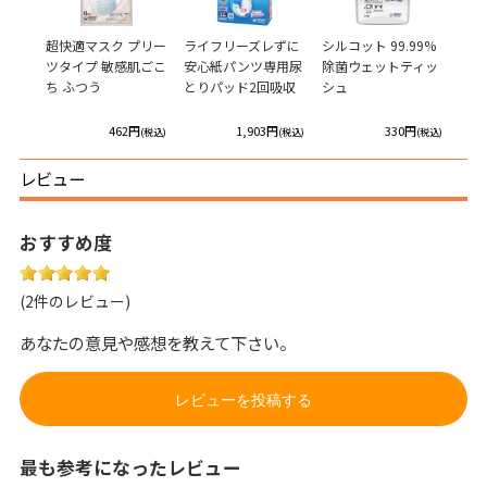
 夜で
超快適マスク プリー
ライフリーズレずに
シルコット 99.99%
ウェ
ツタイプ 敏感肌ごこ
安心紙パンツ専用尿
除菌ウェットティッ
イパ
ち ふつう
とりパッド2回吸収
シュ
プ
円
462円
1,903円
330円
(税込)
(税込)
(税込)
(税込)
レビュー
おすすめ度
(2件のレビュー)
あなたの意見や感想を教えて下さい。
レビューを投稿する
最も参考になったレビュー