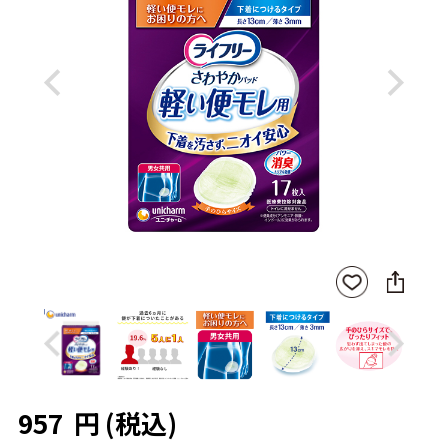
Previous
Next
SNS
お気
に
に入
シ
りに
ェ
登録
ア
Previous
Next
957
円
(税込)