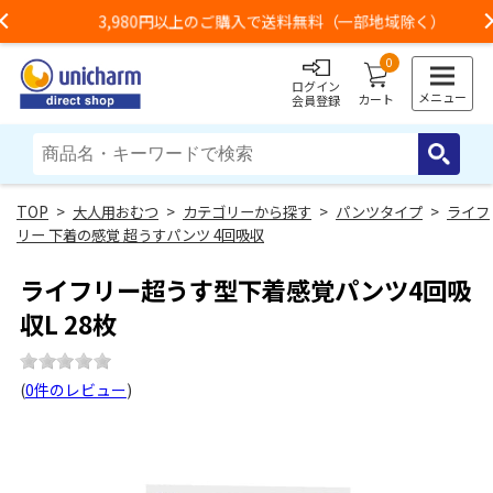
3,980円以上のご購入で送料無料（一部地域除く）
Previous
0
ログイン
メニュー
カート
会員登録
>
大人用おむつ
>
カテゴリーから探す
>
パンツタイプ
>
ライフ
リー 下着の感覚 超うすパンツ 4回吸収
ライフリー超うす型下着感覚パンツ4回吸
収L 28枚
(
0件のレビュー
)