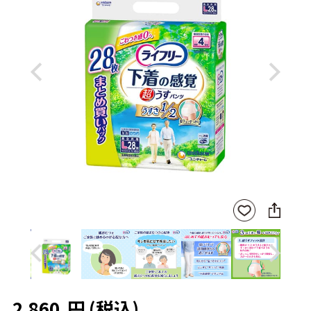
Previous
Next
SNS
お気
に
に入
シ
りに
ェ
登録
ア
Previous
Next
2,860
円
(税込)