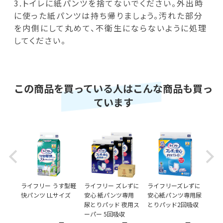
3.トイレに紙パンツを捨てないでください。外出時
に使った紙パンツは持ち帰りましょう。汚れた部分
を内側にして丸めて、不衛生にならないように処理
してください。
この商品を買っている人はこんな商品も買っ
ています
Previous
Next
ずに
ライフリー うす型軽
ライフリー ズレずに
ライフリーズレずに
ライ
ンツ専
快パンツ LLサイズ
安心 紙パンツ専用
安心紙パンツ専用尿
安心
4回
尿とりパッド 夜用ス
とりパッド2回吸収
とり
ーパー 5回吸収
3回