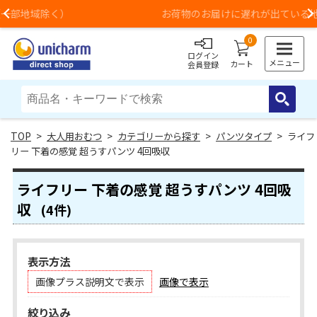
お荷物のお届けに遅れが出ている地域がございます
Previous
0
ログイン
メニュー
カート
会員登録
>
大人用おむつ
>
カテゴリーから探す
>
パンツタイプ
> ライフ
リー 下着の感覚 超うすパンツ 4回吸収
ライフリー 下着の感覚 超うすパンツ 4回吸
収
(4件)
表示方法
画像プラス説明文で表示
画像で表示
絞り込み