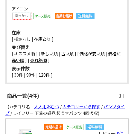
アイコン
在庫
[ 指定なし |
在庫あり
]
並び替え
[ オススメ順 ] [
新しい順
|
古い順
] [
価格が安い順
|
価格が
高い順
] [
売れ筋順
]
表示件数
[ 
30件
 | 
90件
 | 
120件
 ]
商品一覧(4件)
｜1｜
(カテゴリ名：
大人用おむつ
/
カテゴリーから探す
/
パンツタイ
プ
/ ライフリー 下着の感覚 超うすパンツ 4回吸収)
レビュー:
0件