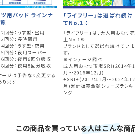
ツ用パッド ラインナ
「ライフリー」は選ばれ続け
一覧
てNo.1※
こ2回分：うす型・昼用
「ライフリー」は、大人用おむつ
こ3回分：長時間用
上No.1※
こ4回分：うす型・夜用
ブランドとして選ばれ続けていま
こ5回分：夜用スーパー
す。
こ6回分：夜用6回分吸収
※インテージ調べ
こ8回分：夜用8回分吸収
成人用おむつ市場SRI(2014年
月～2016年12月)
ケージは予告なく変更する
+SRI+(2017年1月～2024年1
あります
月)累計販売金額シリーズランキ
ング
この商品を買っている人はこんな商