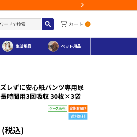
Next
カート
0
生活用品
ペット用品
ーズレずに安心紙パンツ専用尿
長時間用3回吸収 30枚×3袋
円
(税込)