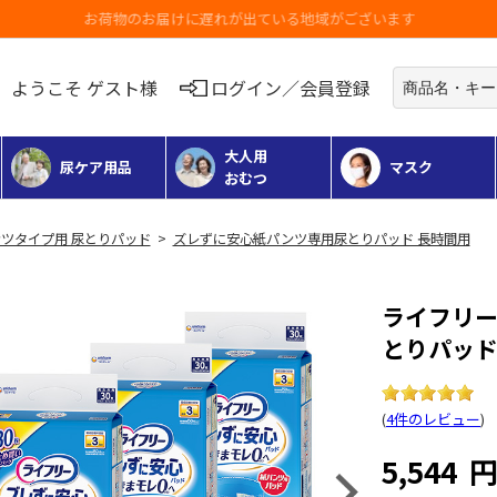
お荷物のお届けに遅れが出ている地域がございます
ようこそ ゲスト様
ログイン／会員登録
大人用
尿ケア用品
マスク
おむつ
ツタイプ用 尿とりパッド
>
ズレずに安心紙パンツ専用尿とりパッド 長時間用
ライフリ
とりパッド
(
4件のレビュー
)
5,544
Next