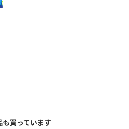
売
1
2
品も買っています