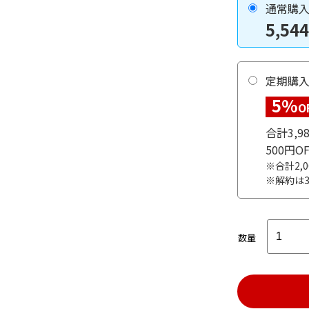
通常購
5,544
定期購
5%
O
合計3,
500円
※合計2,
※解約は
数量