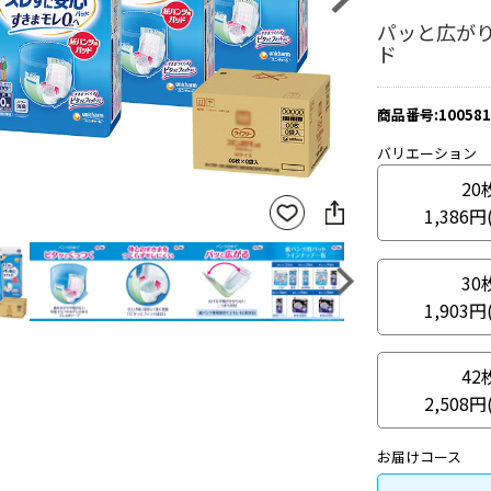
パッと広が
ド
商品番号:100581
バリエーション
20
SNS
お気
1,386円
に
に入
シ
りに
ェ
登録
30
ア
Next
1,903円
42
2,508円
お届けコース