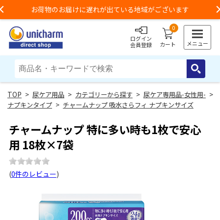
お荷物のお届けに遅れが出ている地域がございます
Previous
0
ログイン
メニュー
カート
会員登録
>
尿ケア用品
>
カテゴリーから探す
>
尿ケア専用品-女性用-
>
ナプキンタイプ
>
チャームナップ 吸水さらフィ ナプキンサイズ
チャームナップ 特に多い時も1枚で安心
用 18枚×7袋
(
0件のレビュー
)