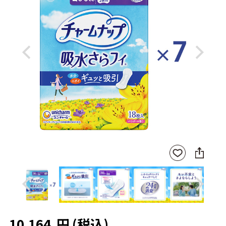
Previous
Next
SNS
お気
に
に入
シ
りに
ェ
登録
ア
Previous
Next
10,164
円
(税込)