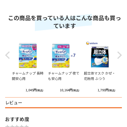
この商品を買っている人はこんな商品も買っ
ています
Previous
Next
あん
チャームナップ 長時
チャームナップ 夜で
超立体マスク かぜ・
ライ
吸収
間安心用
も安心用
花粉用 ふつう
しん
M
円
1,045円
10,164円
1,793円
(税込)
(税込)
(税込)
(税込)
レビュー
おすすめ度